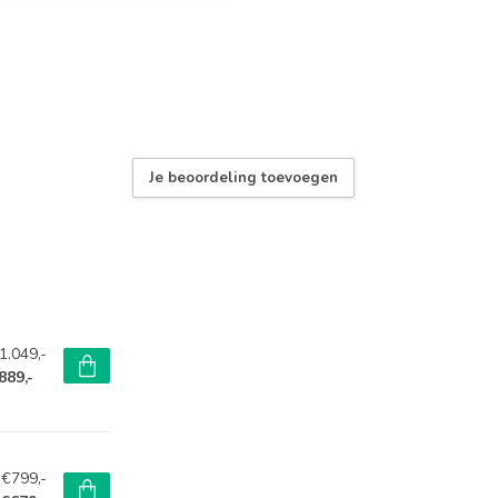
Je beoordeling toevoegen
1.049,-
889,-
€799,-
0558