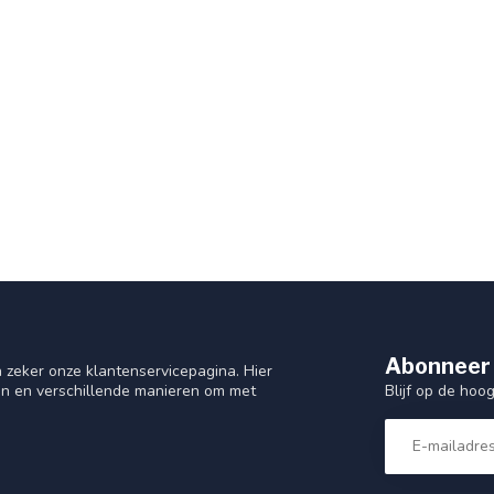
dynamo
elaxed
Abonneer 
 zeker onze klantenservicepagina. Hier
Blijf op de hoo
en en verschillende manieren om met