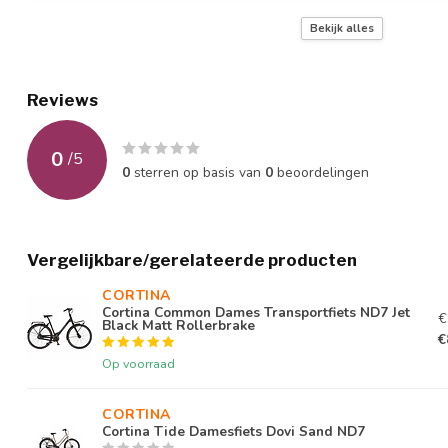
Draagkracht
120kg
Bekijk alles
Bandenmaat
28 x 1.75
Reviews
Handvatten
Widek Comfort
Remtype
Rollerbrakes
0
/
5
0
sterren op basis van
0
beoordelingen
Remsysteem
Dubbele handrem
Primaire basiskleur
Blauw
Vergelijkbare/gerelateerde producten
Modeljaar
--
CORTINA 
Merk versnellingssysteem
Shimano
Cortina Common Dames Transportfiets ND7 Jet
€
Black Matt Rollerbrake
€
Merk remsysteem voor
Shimano
Op voorraad
Merk
Cortina
CORTINA 
Cortina Tide Damesfiets Dovi Sand ND7
Kleurcode lakstift
Aegean Blue 09000-1