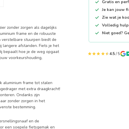
Gratis en per
Je kan jouw f
Zie wat je ko
Volledig hul
zier zonder zorgen als dagelijks
Niet goed? Ge
aluminium frame en de robuuste
 verstelbare stuurpen biedt de
ij langere afstanden. Fiets je het
 Jij bepaalt hoe je de weg opgaat
4.5
/ 5
 jouw voorkeurshouding,
rk aluminium frame tot stalen
agedrager met extra draagkracht!
monteren. Ondanks zijn
 maar zonder zorgen in het
gewenste bestemming.
ersnellingsnaaf en de
or een soepele fietsgemak en