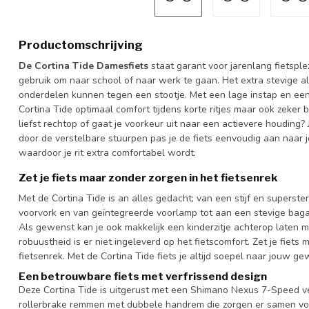
Productomschrijving
De Cortina Tide Damesfiets
staat garant voor jarenlang fietsple
gebruik om naar school of naar werk te gaan. Het extra stevige 
onderdelen kunnen tegen een stootje. Met een lage instap en een
Cortina Tide optimaal comfort tijdens korte ritjes maar ook zeker b
liefst rechtop of gaat je voorkeur uit naar een actievere houding?
door de verstelbare stuurpen pas je de fiets eenvoudig aan naar
waardoor je rit extra comfortabel wordt.
Zet je fiets maar zonder zorgen in het fietsenrek
Met de Cortina Tide is an alles gedacht; van een stijf en superste
voorvork en van geïntegreerde voorlamp tot aan een stevige bag
Als gewenst kan je ook makkelijk een kinderzitje achterop laten 
robuustheid is er niet ingeleverd op het fietscomfort. Zet je fiets
fietsenrek. Met de Cortina Tide fiets je altijd soepel naar jouw 
Een betrouwbare fiets met verfrissend design
Deze Cortina Tide is uitgerust met een Shimano Nexus 7-Speed v
rollerbrake remmen met dubbele handrem die zorgen er samen vo