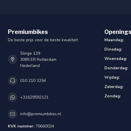
Versnelling
Shimano Nexus 7-Spe
Verlichting voor
Spanninga X en O 15
Premiumbikes
Openings
Verlichting stroomtoevoer
Naafdynamo
De beste prijs voor de beste kwaliteit
Maandag:
Aandrijving
Ketting
Dinsdag:
Slinge 139
USB oplaadmogelijkheid
Woensdag:
3085 ER Rotterdam
Nederland
Donderdag:
Type versnellingssysteem
Naaf
Vrijdag:
010 210 3254
Type slot
AXA Solid Plus ART
Zaterdag:
Type remsysteem voor
RK
Zondag:
+31629592121
Type jasbeschermer
Geen
info@premiumbikes.nl
Type fiets
Tide
KVK nummer:
70660034
Type band
Cortina Canberra met 