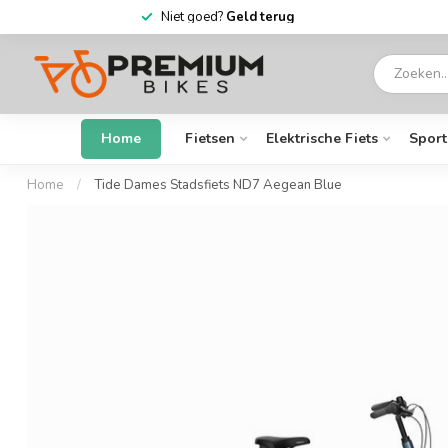
eek open
Niet goed?
Geld terug
Home
Fietsen
Elektrische Fiets
Sport
Home
/
Tide Dames Stadsfiets ND7 Aegean Blue