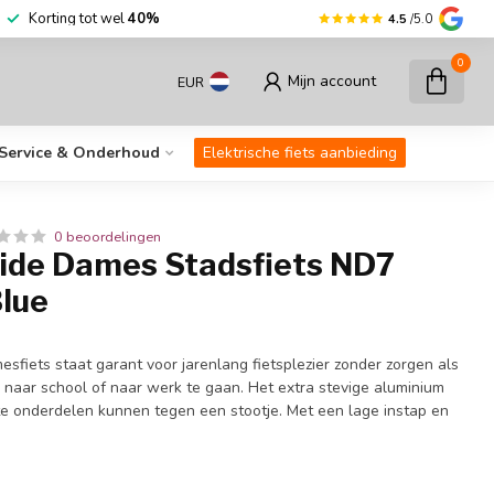
Korting tot wel
40%
4.5
/5.0
0
Mijn account
EUR
Service & Onderhoud
Elektrische fiets aanbieding
0 beoordelingen
Tide Dames Stadsfiets ND7
lue
sfiets staat garant voor jarenlang fietsplezier zonder zorgen als
m naar school of naar werk te gaan. Het extra stevige aluminium
e onderdelen kunnen tegen een stootje. Met een lage instap en