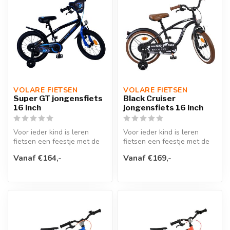
VOLARE FIETSEN
VOLARE FIETSEN
Super GT jongensfiets
Black Cruiser
16 inch
jongensfiets 16 inch
Voor ieder kind is leren
Voor ieder kind is leren
fietsen een feestje met de
fietsen een feestje met de
Volare Super GT 16 inch
Volare Black Cruiser 16
Vanaf €164,-
Vanaf €169,-
kind...
inch...