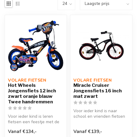
VOLARE FIETSEN
VOLARE FIETSEN
Hot Wheels
Miracle Cruiser
Jongensfiets 12 inch
Jongensfiets 16 inch
zwart oranje blauw
mat zwart
Twee handremmen
Voor ieder kind is naar
Voor ieder kind is leren
school en vrienden fietsen
fietsen een feestje met de
een feestje met de Miracle
Hot Wheels 12 inch
16...
Vanaf €134,-
Vanaf €139,-
kinderfie...