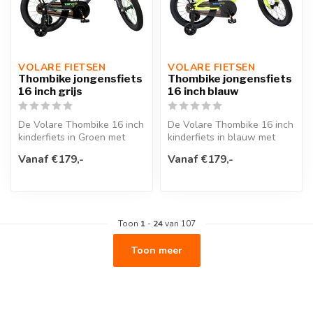
VOLARE FIETSEN
VOLARE FIETSEN
Thombike jongensfiets
Thombike jongensfiets
16 inch grijs
16 inch blauw
De Volare Thombike 16 inch
De Volare Thombike 16 inch
kinderfiets in Groen met
kinderfiets in blauw met
grijze details is perfect vo...
gele accenten is de ideale
Vanaf €179,-
Vanaf €179,-
f...
Toon
1
-
24
van 107
Toon meer