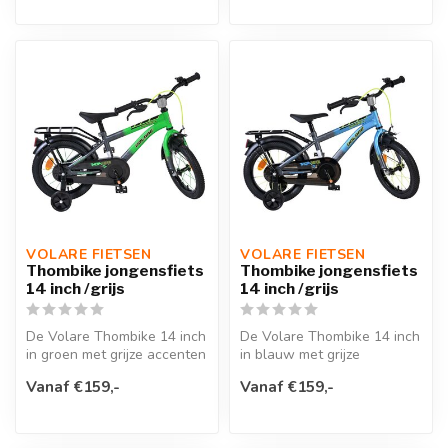
VOLARE FIETSEN
VOLARE FIETSEN
Thombike jongensfiets
Thombike jongensfiets
14 inch /grijs
14 inch /grijs
De Volare Thombike 14 inch
De Volare Thombike 14 inch
in groen met grijze accenten
in blauw met grijze
is een stoere kinderfiet...
accenten is een stoere
Vanaf €159,-
Vanaf €159,-
kinderfiet...