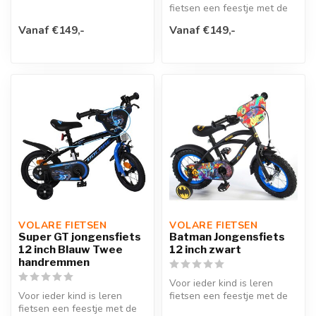
fiets voor jonge racers die
fietsen een feestje met de
k...
Volare Super GT 14 inch
Vanaf €149,-
Vanaf €149,-
kind...
VOLARE FIETSEN
VOLARE FIETSEN
Super GT jongensfiets
Batman Jongensfiets
12 inch Blauw Twee
12 inch zwart
handremmen
Voor ieder kind is leren
Voor ieder kind is leren
fietsen een feestje met de
fietsen een feestje met de
Batman 12 inch