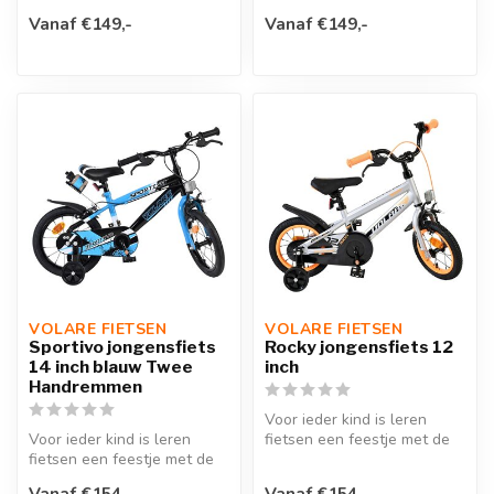
Volare Super GT 12 inch
kinderfiets!V...
Vanaf €149,-
Vanaf €149,-
kind...
VOLARE FIETSEN
VOLARE FIETSEN
Sportivo jongensfiets
Rocky jongensfiets 12
14 inch blauw Twee
inch
Handremmen
Voor ieder kind is leren
Voor ieder kind is leren
fietsen een feestje met de
fietsen een feestje met de
Volare Rocky 12 inch
Volare Sportivo 14 inch
kinderf...
Vanaf €154,-
Vanaf €154,-