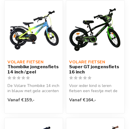
VOLARE FIETSEN
VOLARE FIETSEN
Thombike jongensfiets
Super GT jongensfiets
14 inch /geel
16 inch
De Volare Thombike 14 inch
Voor ieder kind is leren
in blauw met gele accenten
fietsen een feestje met de
is een stoere kinderfiets ...
Volare Super GT 16 inch
Vanaf €159,-
Vanaf €164,-
kind...