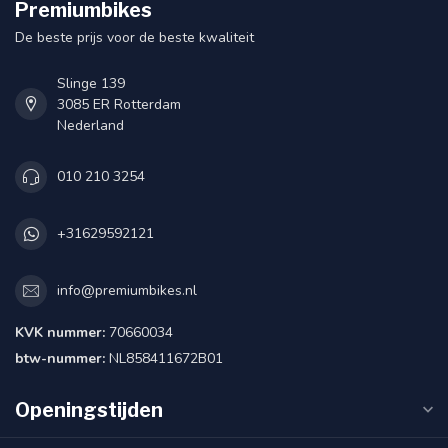
Premiumbikes
De beste prijs voor de beste kwaliteit
Slinge 139
3085 ER Rotterdam
Nederland
010 210 3254
+31629592121
info@premiumbikes.nl
KVK nummer:
70660034
btw-nummer:
NL858411672B01
Openingstijden