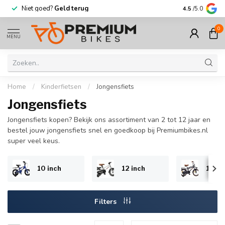
Niet goed?
Geld terug
Meer dan
30.
4.5
/5.0
0
MENU
Home
/
Kinderfietsen
/
Jongensfiets
Jongensfiets
Jongensfiets kopen? Bekijk ons assortiment van 2 tot 12 jaar en
bestel jouw jongensfiets snel en goedkoop bij Premiumbikes.nl
super veel keus.
10 inch
12 inch
14 in
Filters