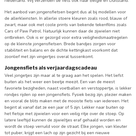
Nederland. Wij verzenden de fiets ook naar België en Duitsland.
Het aanbod van jongensfietsen begint dus al bij modellen voor
de allerkleinsten. In allerlei stoere kleuren zoals rood, blauw of
zwart, maar ook met coole prints van bekende tekenfilms zoals
Cars of Paw Patrol. Natuurlijk kunnen daar de zijwielen niet
ontbreken. Ook is er gezorgd voor extra veiligheidsmaatregelen
op de kleinste jongensfietsen. Brede bandjes zorgen voor
stabiliteit en balans en de dichte kettingkast voorkomt dat
zoonlief met zijn vingertjes overal tussenkomt.
Jongensfiets als verjaardagscadeau
Veel jongetjes zijn maar al te graag aan het spelen. Het liefst
buiten als het weer een beetje meezit. Een van de meest
favoriete bezigheden, naast voetballen en verstoppertje, is lekker
rondjes rijden op een jongensfiets. Fysiek bezig zijn, plezier maken
en vooral de blits maken met de mooiste fiets van iedereen. Het
begint al vanaf dat ze een jaar of 5 zijn. Lekker naar buiten op
het fietsje met zijwielen voor een veilig ritje over de stoep. Op
latere leeftijd kunnen de zijwieltjes eraf gehaald worden en
wordt de stoep verruild voor de straat. Elke jongen, van kleuter
tot puber, krijgt een lach op zijn gezicht bij een nieuwe