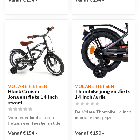
kind...
VOLARE FIETSEN
VOLARE FIETSEN
Black Cruiser
Thombike jongensfiets
Jongensfiets 14 inch
14 inch /grijs
zwart
De Volare Thombike 14 inch
Voor ieder kind is leren
in oranje met grijze
fietsen een feestje met de
accenten is een stoere
Volare Black Cruiser 14
kinderfie...
Vanaf €154,-
Vanaf €159,-
inch...