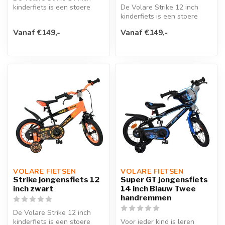
kinderfiets is een stoere
De Volare Strike 12 inch
fiets voor jonge racers die
kinderfiets is een stoere
k...
fiets voor jonge racers die
Vanaf €149,-
Vanaf €149,-
k...
VOLARE FIETSEN
VOLARE FIETSEN
Strike jongensfiets 12
Super GT jongensfiets
inch zwart
14 inch Blauw Twee
handremmen
De Volare Strike 12 inch
kinderfiets is een stoere
Voor ieder kind is leren