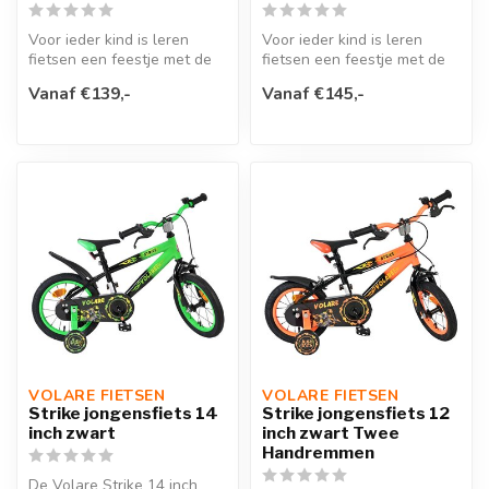
Voor ieder kind is leren
Voor ieder kind is leren
fietsen een feestje met de
fietsen een feestje met de
Volare Thombike 12 inch
Volare Thombike 12 inch
Vanaf €139,-
Vanaf €145,-
kind...
kind...
VOLARE FIETSEN
VOLARE FIETSEN
Strike jongensfiets 14
Strike jongensfiets 12
inch zwart
inch zwart Twee
Handremmen
De Volare Strike 14 inch