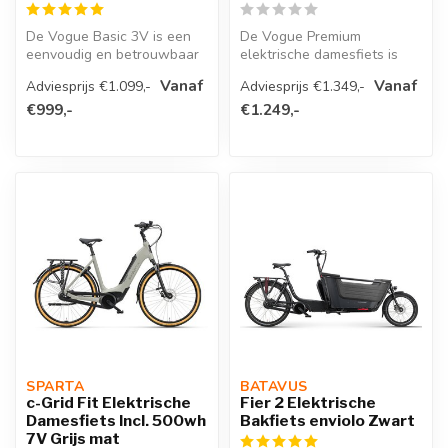
De Vogue Basic 3V is een
De Vogue Premium
eenvoudig en betrouwbaar
elektrische damesfiets is
instapmodel voor wie
een comfortabele e-bike
Vanaf
Vanaf
Adviesprijs €1.099,-
Adviesprijs €1.349,-
zonder ge...
met een still...
€999,-
€1.249,-
SPARTA 
BATAVUS 
c-Grid Fit Elektrische
Fier 2 Elektrische
Damesfiets Incl. 500wh
Bakfiets enviolo Zwart
7V Grijs mat