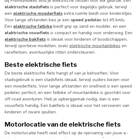
Bij Premiumbikes vind je elektrische fietsen voor elk gebruik. Een
elektrische stadsfiets
is perfect voor dagelijks gebruik, terwijl
een
elektrische moederfiets
extra ruimte biedt voor kinderzitjes.
Voor lange afstanden kies je een
speed pedelec
tot 45 km/u.
Een
elektrische fatbike
biedt grip op zand en modder, en een
elektrische vouwfiets
is compact en handig voor onderweg. Een
elektrische bakfiets
is ideaal voor kinderen of boodschappen,
terwijl sportieve modellen, zoals
elektrische mountainbikes
en
racefietsen, avontuurlijke ritten ondersteunen.
Beste elektrische fiets
De beste elektrische fiets hangt af van je behoeften. Voor
stadsgebruik is een stadsfiets ideaal, terwijl ouders kiezen voor
een moederfiets. Voor lange afstanden en snelheid is een speed
pedelec perfect, en een fatbike of mountainbike is geschikt voor
off-road avonturen. Heb je opberggemak nodig, dan is een
vouwfiets handig. Een bakfiets is ideaal voor het vervoeren van
kinderen of zware spullen.
Motorlocatie van de elektrische fiets
De motorlocatie heeft veel effect op de rijervaring van jouw e-