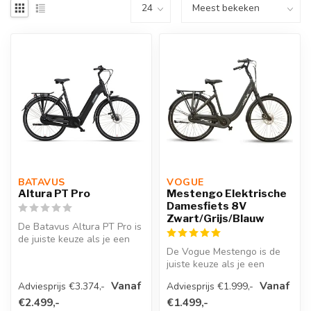
BATAVUS 
VOGUE 
Altura PT Pro
Mestengo Elektrische
Damesfiets 8V
Zwart/Grijs/Blauw
De Batavus Altura PT Pro is
de juiste keuze als je een
elektrische fiets zoekt d...
De Vogue Mestengo is de
juiste keuze als je een
krachtige en betrouwbare
Vanaf
Vanaf
Adviesprijs €3.374,-
Adviesprijs €1.999,-
elektri...
€2.499,-
€1.499,-