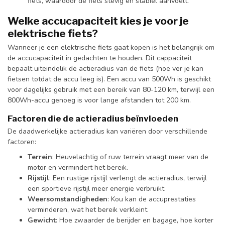
fiets, waardoor de fiets stevig en stabiel aanvoelt.
Welke accucapaciteit kies je voor je
elektrische fiets?
Wanneer je een elektrische fiets gaat kopen is het belangrijk om
de accucapaciteit in gedachten te houden. Dit cappaciteit
bepaalt uiteindelik de actieradius van de fiets (hoe ver je kan
fietsen totdat de accu leeg is). Een accu van 500Wh is geschikt
voor dagelijks gebruik met een bereik van 80-120 km, terwijl een
800Wh-accu genoeg is voor lange afstanden tot 200 km.
Factoren die de actieradius beïnvloeden
De daadwerkelijke actieradius kan variëren door verschillende
factoren:
Terrein
: Heuvelachtig of ruw terrein vraagt meer van de
motor en vermindert het bereik.
Rijstijl
: Een rustige rijstijl verlengt de actieradius, terwijl
een sportieve rijstijl meer energie verbruikt.
Weersomstandigheden
: Kou kan de accuprestaties
verminderen, wat het bereik verkleint.
Gewicht
: Hoe zwaarder de berijder en bagage, hoe korter