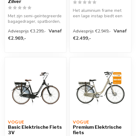
Zilver
Het aluminium frame met
Met zijn semi-geïntegreerde
een lage instap biedt een
bagagedrager, spatborden,
toegankelijke basis, waarbij
standaard en Verlichtingse...
d...
Vanaf
Vanaf
Adviesprijs €3.299,-
Adviesprijs €2.949,-
€2.969,-
€2.499,-
VOGUE 
VOGUE 
Basic Elektrische Fiets
Premium Elektrische
3V
fiets