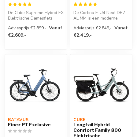
De Cube Supreme Hybrid EX
De Cortina E-U4 Next DB7
Elektrische Damesfiets
AL MM is een moderne
maakt gebruik van de
elektrische transportfiets
Vanaf
Vanaf
Adviesprijs €2.899,-
Adviesprijs €2.849,-
soepele l...
met all...
€2.609,-
€2.419,-
BATAVUS 
CUBE 
Finez PT Exclusive
Longtail Hybrid
Comfort Family 800
Elektrische