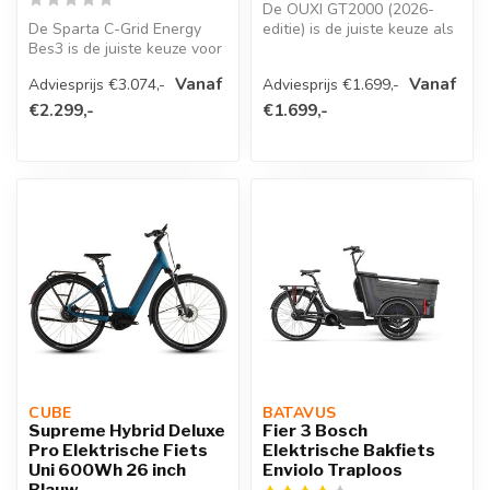
De OUXI GT2000 (2026-
De Sparta C-Grid Energy
editie) is de juiste keuze als
Bes3 is de juiste keuze voor
je op zoek bent naar een
wie op zoek is naar een
opv...
Vanaf
Vanaf
Adviesprijs €3.074,-
Adviesprijs €1.699,-
bet...
€2.299,-
€1.699,-
CUBE 
BATAVUS 
Supreme Hybrid Deluxe
Fier 3 Bosch
Pro Elektrische Fiets
Elektrische Bakfiets
Uni 600Wh 26 inch
Enviolo Traploos
Blauw