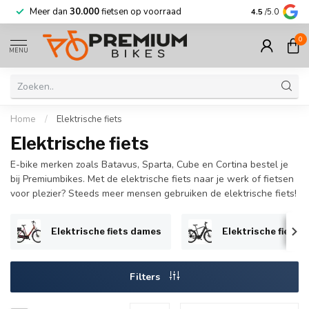
Meer dan
30.000
fietsen op voorraad
Korting tot w
4.5
/5.0
0
MENU
Home
/
Elektrische fiets
Elektrische fiets
E-bike merken zoals Batavus, Sparta, Cube en Cortina bestel je
bij Premiumbikes. Met de elektrische fiets naar je werk of fietsen
voor plezier? Steeds meer mensen gebruiken de elektrische fiets!
Elektrische fiets dames
Elektrische fiets 
Filters