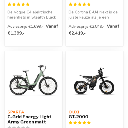
De Vogue C4 elektrische
De Cortina E-U4 Next is de
herenfiets in Stealth Black
juiste keuze als je een
is de perfecte combinatie
betrouwbare en stijlvolle
Vanaf
Vanaf
Adviesprijs €1.699,-
Adviesprijs €2.849,-
va...
tra...
€1.399,-
€2.419,-
SPARTA 
OUXI
C-Grid Energy Light
GT-2000
Army Green matt