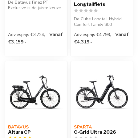
De Batavus Finez PT
Longtailfiets
Exclusive is de juiste keuze
als je op zoek bent naar een
e-...
De Cube Longtail Hybrid
Comfort Family 800
Elektrische Longtailfiets is
Vanaf
Vanaf
Adviesprijs €3.724,-
Adviesprijs €4.799,-
een veel...
€3.159,-
€4.319,-
BATAVUS 
SPARTA 
Altura CP
C-Grid Ultra 2026