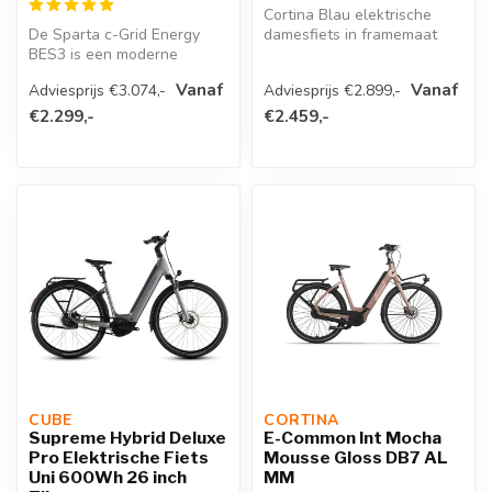
Cortina Blau elektrische
De Sparta c-Grid Energy
damesfiets in framemaat
BES3 is een moderne
50cm. Kleur Jet Black Matte.
elektrische stadsfiets met
Ui...
Vanaf
Vanaf
Adviesprijs €3.074,-
Adviesprijs €2.899,-
sportieve...
€2.299,-
€2.459,-
CUBE 
CORTINA 
Supreme Hybrid Deluxe
E-Common Int Mocha
Pro Elektrische Fiets
Mousse Gloss DB7 AL
Uni 600Wh 26 inch
MM