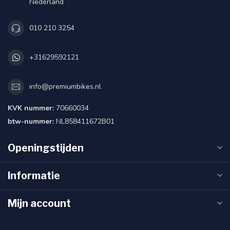
Nederland
010 210 3254
+31629592121
info@premiumbikes.nl
KVK nummer:
70660034
btw-nummer:
NL858411672B01
Openingstijden
Informatie
Mijn account