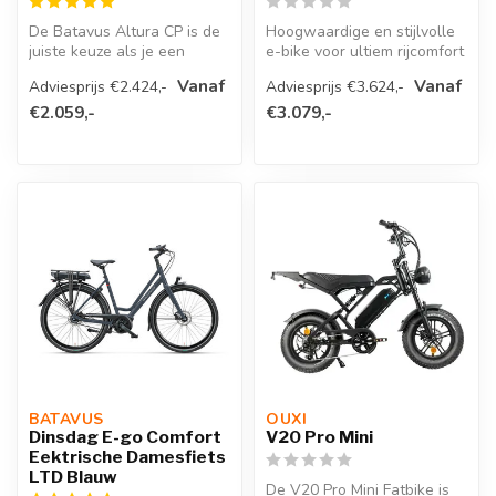
De Batavus Altura CP is de
Hoogwaardige en stijlvolle
juiste keuze als je een
e-bike voor ultiem rijcomfort
krachtige elektrische fiets
De Sparta C-Grid Ultra...
Vanaf
Vanaf
Adviesprijs €2.424,-
Adviesprijs €3.624,-
z...
€2.059,-
€3.079,-
BATAVUS 
OUXI
Dinsdag E-go Comfort
V20 Pro Mini
Eektrische Damesfiets
LTD Blauw
De V20 Pro Mini Fatbike is