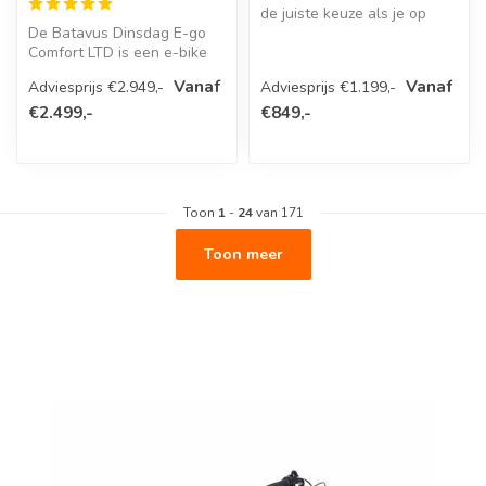
de juiste keuze als je op
De Batavus Dinsdag E-go
zoek bent naar een
Comfort LTD is een e-bike
compacte...
die net zo goed werkt als hij
Vanaf
Vanaf
Adviesprijs €2.949,-
Adviesprijs €1.199,-
...
€2.499,-
€849,-
Toon
1
-
24
van 171
Toon meer