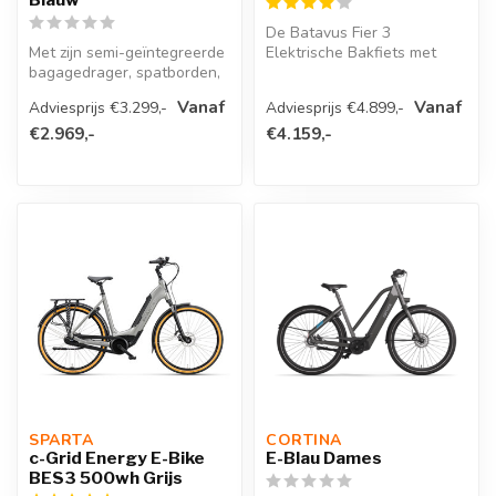
De Batavus Fier 3
Met zijn semi-geïntegreerde
Elektrische Bakfiets met
bagagedrager, spatborden,
Enviolo schakelsysteem is
standaard en Verlichtingse...
voorzien va...
Vanaf
Vanaf
Adviesprijs €3.299,-
Adviesprijs €4.899,-
€2.969,-
€4.159,-
SPARTA 
CORTINA 
c-Grid Energy E-Bike
E-Blau Dames
BES3 500wh Grijs