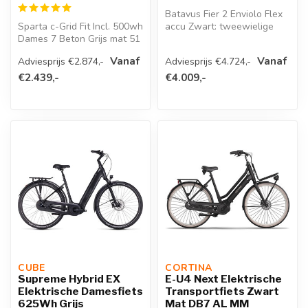
Batavus Fier 2 Enviolo Flex
Sparta c-Grid Fit Incl. 500wh
accu Zwart: tweewielige
Dames 7 Beton Grijs mat 51
bakfiets met Bosch Cargo
Lin...
Vanaf
Vanaf
Adviesprijs €2.874,-
Adviesprijs €4.724,-
€2.439,-
€4.009,-
CUBE 
CORTINA 
Supreme Hybrid EX
E-U4 Next Elektrische
Elektrische Damesfiets
Transportfiets Zwart
625Wh Grijs
Mat DB7 AL MM