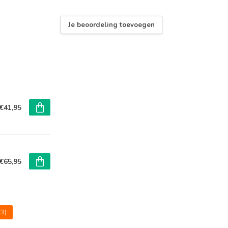
Je beoordeling toevoegen
emmen
emmen
€41,95
gevoed
gevoed
€65,95
tt-Zwart-Zwart
23)