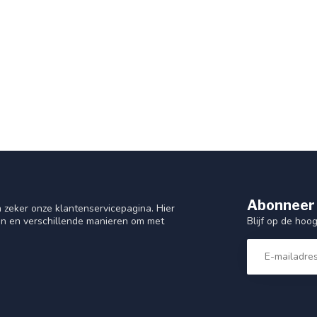
Abonneer 
 zeker onze klantenservicepagina. Hier
Blijf op de hoo
en en verschillende manieren om met