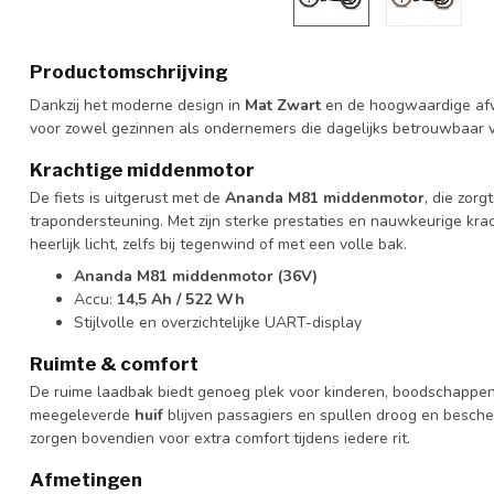
Productomschrijving
Dankzij het moderne design in
Mat Zwart
en de hoogwaardige afwe
voor zowel gezinnen als ondernemers die dagelijks betrouwbaar 
Krachtige middenmotor
De fiets is uitgerust met de
Ananda M81 middenmotor
, die zorg
trapondersteuning. Met zijn sterke prestaties en nauwkeurige krac
heerlijk licht, zelfs bij tegenwind of met een volle bak.
Ananda M81 middenmotor (36V)
Accu:
14,5 Ah / 522 Wh
Stijlvolle en overzichtelijke UART-display
Ruimte & comfort
De ruime laadbak biedt genoeg plek voor kinderen, boodschappen o
meegeleverde
huif
blijven passagiers en spullen droog en besch
zorgen bovendien voor extra comfort tijdens iedere rit.
Afmetingen