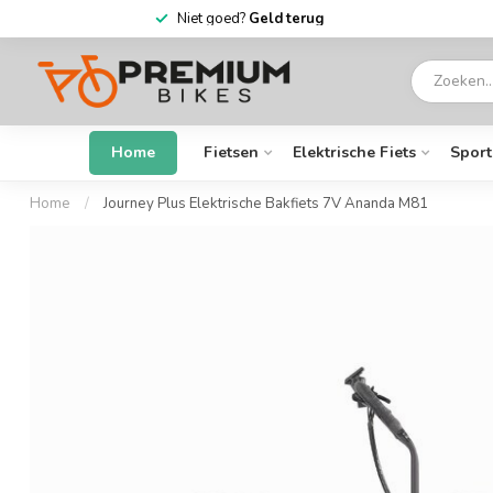
6 dagen
per week open
Home
Fietsen
Elektrische Fiets
Sport
Home
/
Journey Plus Elektrische Bakfiets 7V Ananda M81