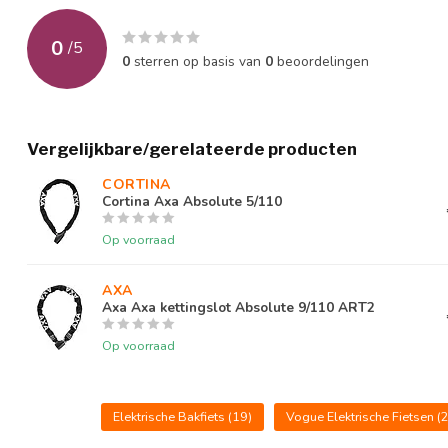
Max snelheid
25 Km per uur
0
/
5
0
sterren op basis van
0
beoordelingen
Voorvork
Ongeveerd
Zadelpen
Ongeveerd
Vergelijkbare/gerelateerde producten
Rem voor
Hydraulische Schijfr
CORTINA 
Rem achter
Hydraulische Schijfr
Cortina Axa Absolute 5/110
Op voorraad
Verlichting voor
Automatic Led, accu 
Verlichting achter
Automatic Led, accu 
AXA
Axa Axa kettingslot Absolute 9/110 ART2
Slot
Op voorraad
Kleuren
Matt-Black-Brown/Ma
Elektrische Bakfiets
(19)
Vogue Elektrische Fietsen
(