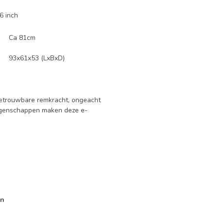
26 inch
Ca 81cm
93x61x53 (LxBxD)
betrouwbare remkracht, ongeacht
eigenschappen maken deze e-
in