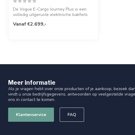
De Vogue E-Cargo Journey Plus is een
volledig uitgeruste elektrische bakfiets
di...
Vanaf €2.699,-
Meer informatie
Als je vragen hebt over onze producten of je aankoop, bezoek dan
vindt u onze bedrijfsgegevens, antwoorden op veelgestelde vrag
ons in contact te komen.
Klantenservice
FAQ