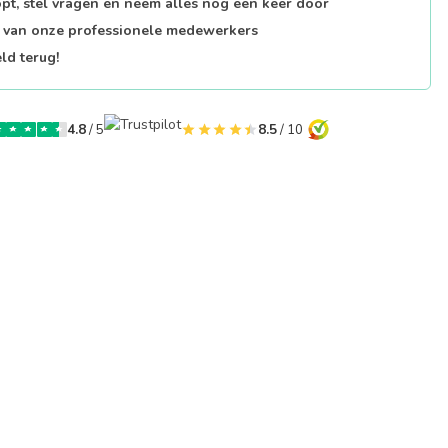
opt, stel vragen en neem alles nog een keer door
p van onze professionele medewerkers
ld terug!
4.8
/ 5
8.5
/ 10