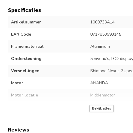
Specificaties
Artikelnummer
1000733A14
EAN Code
8717853993145
Frame materiaal
Aluminium
Ondersteuning
5 niveau’s, LCD displa
Versnellingen
Shimano Nexus 7 spe
Motor
ANANDA
Motor locatie
Middenmotor
Accu
14,5 Ah - 522 Wh
Bekijk alles
Accu locatie
Accu in bak
Reviews
Actieradius
55-75 km