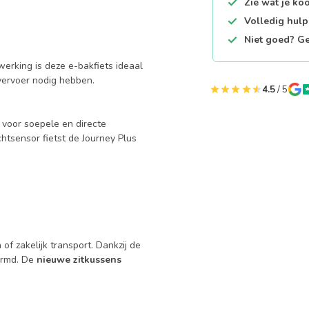
Zie wat je ko
Volledig hul
Niet goed? Ge
rking is deze e-bakfiets ideaal
vervoer nodig hebben.
4.5
/ 5
t voor soepele en directe
htsensor fietst de Journey Plus
f zakelijk transport. Dankzij de
ermd. De
nieuwe zitkussens