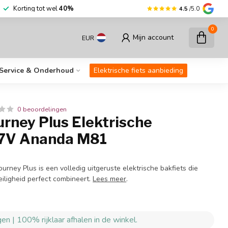
an
30.000
fietsen op voorraad
Korting to
4.5
/5.0
0
Mijn account
EUR
Service & Onderhoud
Elektrische fiets aanbieding
0 beoordelingen
rney Plus Elektrische
 7V Ananda M81
rney Plus is een volledig uitgeruste elektrische bakfiets die
eiligheid perfect combineert.
Lees meer
.
en | 100% rijklaar afhalen in de winkel.