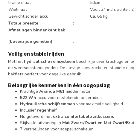
Frame maat :
50cm
Wielmaat :
Voor: 24 inch, achter: 
Gewicht zonder accu :
Ca. 65 kg
Totale breedte :
Afmetingen binnenkant bak
(bovenzijde gemeten) :
Veilig en stabiel rijden
Met het
hydraulische remsysteem
beschik je over krachtige en 
de weersomstandigheden. De stevige constructie en stabiele rij
bakfiets perfect voor dagelijks gebruik.
Belangrijke kenmerken in één oogopslag
Krachtige
Ananda M81
middenmotor
522 Wh
accu voor uitstekende actieradius
Hydraulische schijfremmen
voor maximale veiligheid
Inclusief
regenhuif
Nu geleverd met
extra comfortabele zitkussens
Stijlvolle uitvoering in
Mat Zwart/Zwart en Mat Zwart/Bru
7 versnellingen voor soepel schakelen