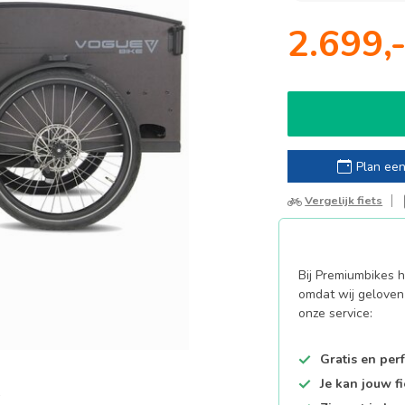
2.699,
Plan een
Vergelijk fiets
Bij Premiumbikes ha
omdat wij geloven 
onze service:
Gratis en per
Je kan jouw f