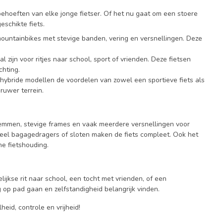
 behoeften van elke jonge fietser. Of het nu gaat om een stoere
eschikte fiets.
h mountainbikes met stevige banden, vering en versnellingen. Deze
al zijn voor ritjes naar school, sport of vrienden. Deze fietsen
chting.
n hybride modellen de voordelen van zowel een sportieve fiets als
ruwer terrein.
ndremmen, stevige frames en vaak meerdere versnellingen voor
ntueel bagagedragers of sloten maken de fiets compleet. Ook het
e fietshouding.
ijkse rit naar school, een tocht met vrienden, of een
g op pad gaan en zelfstandigheid belangrijk vinden.
eid, controle en vrijheid!