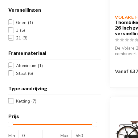
Versnellingen
VOLARE F
Thombike
Geen
(1)
26 inch z
3
(5)
versnelli
21
(3)
De Volare 
Framemateriaal
combineert 
een modern 
Aluminium
(1)
Vanaf €37
Staal
(6)
Type aandrijving
Ketting
(7)
Prijs
Min
Max