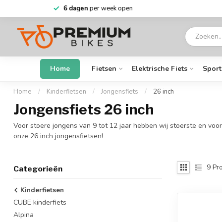
6 dagen
per week open
Home
Fietsen
Elektrische Fiets
Sport
Home
/
Kinderfietsen
/
Jongensfiets
/
26 inch
Jongensfiets 26 inch
Voor stoere jongens van 9 tot 12 jaar hebben wij stoerste en voo
onze 26 inch jongensfietsen!
9
Pro
Categorieën
Kinderfietsen
CUBE kinderfiets
Alpina