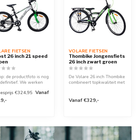
ARE FIETSEN
VOLARE FIETSEN
st 26 inch 21 speed
Thombike Jongensfiets
oen
26 inch zwart groen
op: de productfoto is nog
De Volare 26 inch Thombike
 definitief. We werken
combineert topkwaliteit met
n om zo snel mogeli...
een modern design!Veiligh...
Vanaf
esprijs €324,95
9,-
Vanaf €329,-