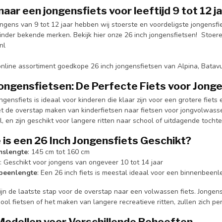
aar een jongensfiets voor leeftijd 9 tot 12 ja
ngens van 9 tot 12 jaar hebben wij stoerste en voordeligste jongensfi
nder bekende merken. Bekijk hier onze 26 inch jongensfietsen!
Stoere
nl
online assortiment goedkope 26 inch jongensfietsen van Alpina, Bata
Jongensfietsen: De Perfecte Fiets voor Jong
ngensfiets is ideaal voor kinderen die klaar zijn voor een grotere fiets 
et de overstap maken van kinderfietsen naar fietsen voor jongvolwasse
jl, en zijn geschikt voor langere ritten naar school of uitdagende tocht
 is een 26 Inch Jongensfiets Geschikt?
mslengte
: 145 cm tot 160 cm
: Geschikt voor jongens van ongeveer 10 tot 14 jaar
beenlengte
: Een 26 inch fiets is meestal ideaal voor een binnenbeen
ijn de laatste stap voor de overstap naar een volwassen fiets. Jongens d
ool fietsen of het maken van langere recreatieve ritten, zullen zich pe
Modellen voor Verschillende Behoeften