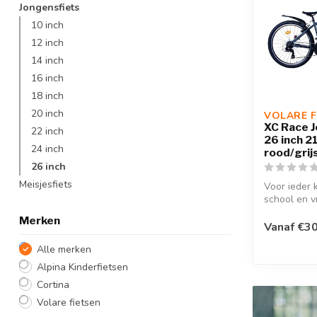
Jongensfiets
10 inch
12 inch
14 inch
16 inch
18 inch
20 inch
VOLARE F
XC Race 
22 inch
26 inch 2
24 inch
rood/grij
26 inch
Meisjesfiets
Voor ieder k
school en v
een feestje
Merken
XC ...
Vanaf €30
Alle merken
Alpina Kinderfietsen
Cortina
Volare fietsen