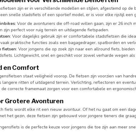
sfietsen zijn er in verschillende modellen en stijlen, afgestemd op de
en snelle stadsfiets of een sportief model, er is voor elke rijstijl een g
inbikes
: Voor de avonturiers die off-road willen gaan, zijn er 26 inc
 zijn perfect voor ruig terrein en uitdagende fietspaden.
etsen
: Voor dagelijks gebruik zijn er comfortabele stadsfietsen die idea
vaak praktische functies zoals een bagagedrager, spatborden en verli
 fietsen
: Voor jongens die op zoek zijn naar een allround fiets, biede
dsfiets. Lichtgewicht, snel en geschikt voor zowel verharde wegen als 
id en Comfort
ngensfietsen staat veiligheid voorop. De fietsen zijn voorzien van ha
s langere ritten of uitdagend terrein. Verlichting, reflectoren en eve
en de correcte framemaat zorgen voor een comfortabele en ergonomisch
or Grotere Avonturen
h fiets wordt elke rit een nieuw avontuur. Of het nu gaat om een dagel
met het gezin, deze fietsen zijn gebouwd voor jongere tieners die graa
ngensfiets is de perfecte keuze voor jongens die toe zijn aan meer snelh