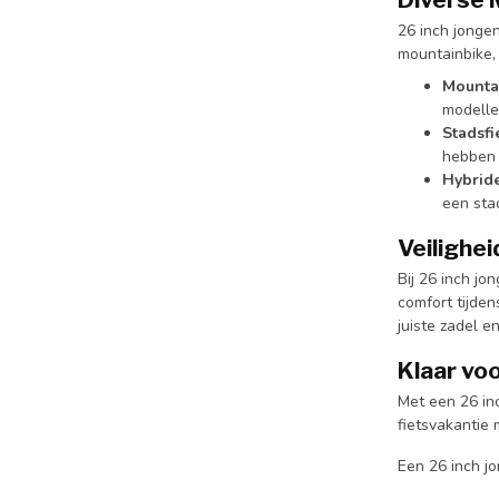
26 inch jongen
mountainbike, e
Mounta
modellen
Stadsfi
hebben 
Hybride
een sta
Veilighe
Bij 26 inch jo
comfort tijden
juiste zadel 
Klaar vo
Met een 26 inc
fietsvakantie 
Een 26 inch jo