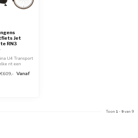
ongens
fiets Jet
tte RN3
ina U4 Transport
lke rit een
al je zeker opv...
Vanaf
 €609,-
Toon
1
-
9
van 9