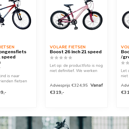
IETSEN
VOLARE FIETSEN
VOL
Jongensfiets
Boost 26 inch 21 speed
Boo
1 speed
/gr
s
Let op: de productfoto is nog
niet definitief. We werken
Let 
ind is naar
eraan om zo snel mogeli...
niet
rienden fietsen
eraa
Vanaf
Adviesprijs €324,95
Advi
 met de Volare
9,-
€319,-
€31