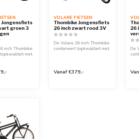
IETSEN
VOLARE FIETSEN
VOL
 Jongensfiets
Thombike Jongensfiets
Tho
wart groen 3
26 inch zwart rood 3V
26 
ngen
ver
De Volare 26 inch Thombike
26 inch Thombike
combineert topkwaliteit met
De V
topkwaliteit met
een modern design!Veiligh...
comb
design!Veiligh...
een 
9,-
Vanaf €379,-
Van