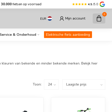
r dan
30.000
fietsen op voorraad
Korting
4.5
/5.0
0
Mijn account
EUR
Service & Onderhoud
Elektrische fiets aanbieding
en kleuren van bekende en minder bekende merken. Bekijk hier
Toon: