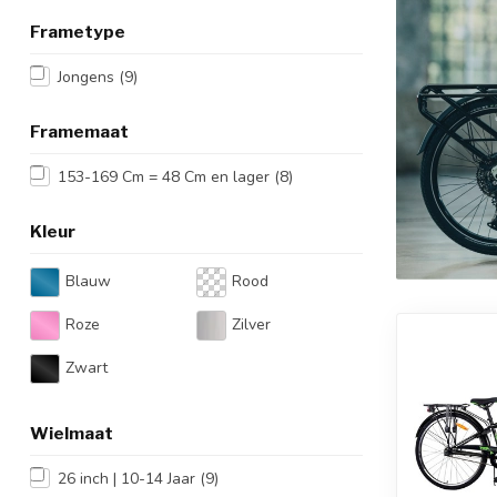
Frametype
Jongens
(9)
Framemaat
153-169 Cm = 48 Cm en lager
(8)
Kleur
Blauw
Rood
Roze
Zilver
Zwart
Wielmaat
26 inch | 10-14 Jaar
(9)