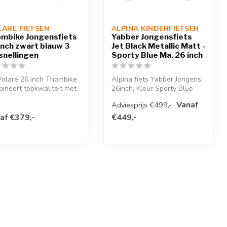
ARE FIETSEN
ALPINA KINDERFIETSEN
mbike Jongensfiets
Yabber Jongensfiets
inch zwart blauw 3
Jet Black Metallic Matt -
snellingen
Sporty Blue Ma. 26 inch
olare 26 inch Thombike
Alpina fiets Yabber Jongens,
ineert topkwaliteit met
26inch, Kleur Sporty Blue
modern design!Veiligh...
Matt - Jet Black Metallic...
Vanaf
Adviesprijs €499,-
af €379,-
€449,-