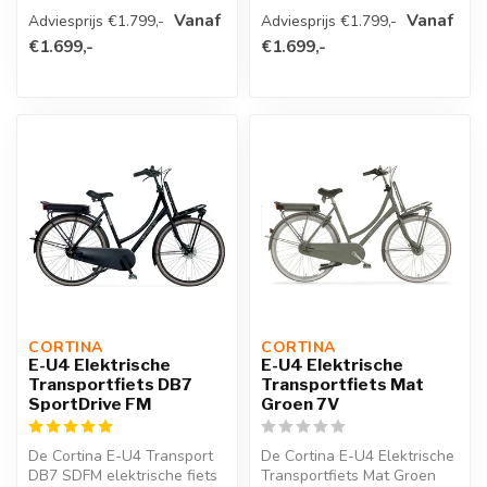
technologi...
bent naar een praktische en
Vanaf
Vanaf
Adviesprijs €1.799,-
Adviesprijs €1.799,-
st...
€1.699,-
€1.699,-
CORTINA 
CORTINA 
E-U4 Elektrische
E-U4 Elektrische
Transportfiets DB7
Transportfiets Mat
SportDrive FM
Groen 7V
De Cortina E-U4 Transport
De Cortina E-U4 Elektrische
DB7 SDFM elektrische fiets
Transportfiets Mat Groen