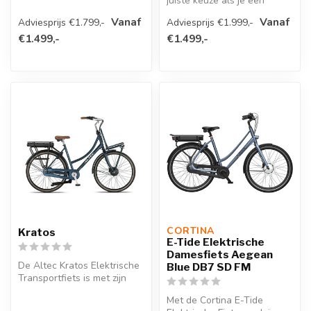
juiste keuze als je een
krachtige en betrouwbare
Vanaf
Vanaf
Adviesprijs €1.799,-
Adviesprijs €1.999,-
elektri...
€1.499,-
€1.499,-
CORTINA 
Kratos
E-Tide Elektrische
Damesfiets Aegean
De Altec Kratos Elektrische
Blue DB7 SD FM
Transportfiets is met zijn
moderne ontwerp en
Met de Cortina E-Tide
pracht...