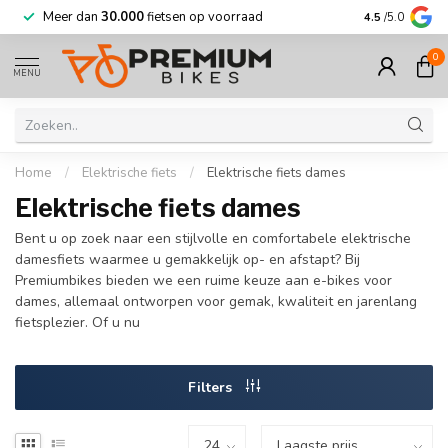
Meer dan
30.000
fietsen op voorraad
Korting tot w
4.5
/5.0
0
MENU
Home
/
Elektrische fiets
/
Elektrische fiets dames
Elektrische fiets dames
Bent u op zoek naar een stijlvolle en comfortabele elektrische
damesfiets waarmee u gemakkelijk op- en afstapt? Bij
Premiumbikes bieden we een ruime keuze aan e-bikes voor
dames, allemaal ontworpen voor gemak, kwaliteit en jarenlang
fietsplezier. Of u nu
Filters