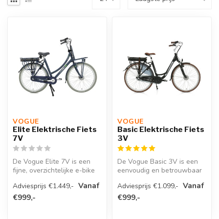
VOGUE 
VOGUE 
Elite Elektrische Fiets
Basic Elektrische Fiets
7V
3V
De Vogue Elite 7V is een
De Vogue Basic 3V is een
fijne, overzichtelijke e-bike
eenvoudig en betrouwbaar
die je dagelijks zonder m...
instapmodel voor wie
Vanaf
Vanaf
Adviesprijs €1.449,-
Adviesprijs €1.099,-
zonder ge...
€999,-
€999,-