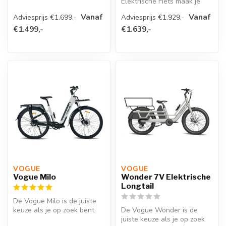
Elektrische Fiets maak je
een keuze voor een e-bike
Vanaf
Vanaf
Adviesprijs €1.699,-
Adviesprijs €1.929,-
waar j...
€1.499,-
€1.639,-
VOGUE 
VOGUE 
Vogue Milo
Wonder 7V Elektrische
Longtail
De Vogue Milo is de juiste
keuze als je op zoek bent
De Vogue Wonder is de
naar een luxe en
juiste keuze als je op zoek