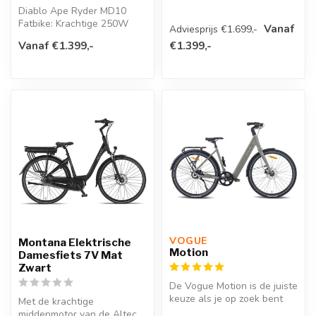
voorwielmotor is uitermate
Diablo Ape Ryder MD10
geschikt voo...
Fatbike: Krachtige 250W
Vanaf
Adviesprijs €1.699,-
motor, actieradius tot 70 km,
Vanaf €1.399,-
€1.399,-
bred...
VOGUE 
Montana Elektrische
Motion
Damesfiets 7V Mat
Zwart
De Vogue Motion is de juiste
keuze als je op zoek bent
Met de krachtige
naar een functionele elek...
middenmotor van de Altec