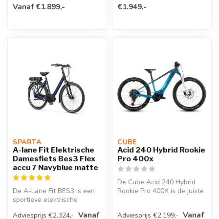
Vanaf €1.899,-
€1.949,-
SPARTA 
CUBE 
A-lane Fit Elektrische
Acid 240 Hybrid Rookie
Damesfiets Bes3 Flex
Pro 400x
accu 7 Navyblue matte
De Cube Acid 240 Hybrid
De A-Lane Fit BES3 is een
Rookie Pro 400X is de juiste
sportieve elektrische
keuze als je op zoek bent n...
damesfiets met Bosch
Vanaf
Vanaf
Adviesprijs €2.324,-
Adviesprijs €2.199,-
Smart Syste...