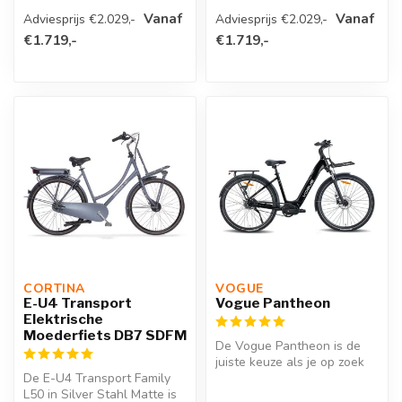
is een praktische en stijlv...
7V is een stijlvolle en rob...
Vanaf
Vanaf
Adviesprijs €2.029,-
Adviesprijs €2.029,-
€1.719,-
€1.719,-
CORTINA 
VOGUE 
E-U4 Transport
Vogue Pantheon
Elektrische
Moederfiets DB7 SDFM
De Vogue Pantheon is de
juiste keuze als je op zoek
De E-U4 Transport Family
bent naar een krachtige en
L50 in Silver Stahl Matte is
b...