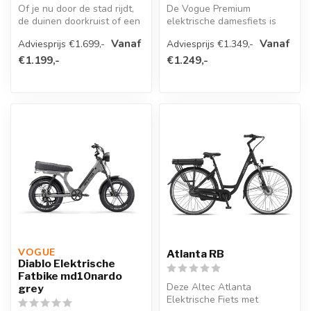
Of je nu door de stad rijdt,
De Vogue Premium
de duinen doorkruist of een
elektrische damesfiets is
weekendtocht plant: de ...
een comfortabele e-bike
Vanaf
Vanaf
Adviesprijs €1.699,-
Adviesprijs €1.349,-
met een still...
€1.199,-
€1.249,-
VOGUE 
Atlanta RB
Diablo Elektrische
Fatbike md10nardo
Deze Altec Atlanta
grey
Elektrische Fiets met