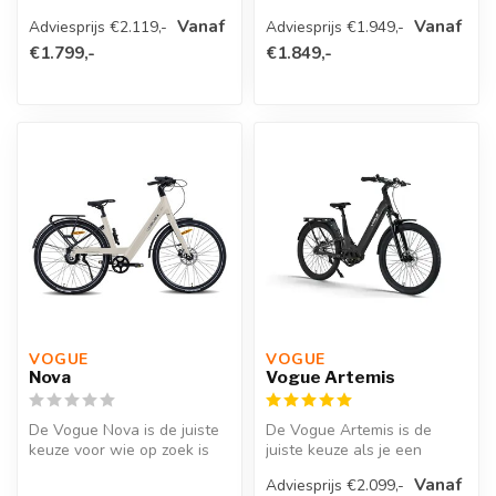
een moderne en robuuste
Vanaf
Vanaf
Adviesprijs €2.119,-
Adviesprijs €1.949,-
el...
€1.799,-
€1.849,-
VOGUE 
VOGUE 
Nova
Vogue Artemis
De Vogue Nova is de juiste
De Vogue Artemis is de
keuze voor wie op zoek is
juiste keuze als je een
naar een moderne
onderhoudsarme en uiterst
Vanaf
Adviesprijs €2.099,-
elektrisch...
comfort...