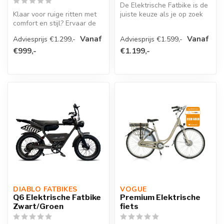
De Elektrische Fatbike is de
Klaar voor ruige ritten met
juiste keuze als je op zoek
comfort en stijl? Ervaar de
bent naar een krachtig ...
Diablo Storm zelf en ont...
Vanaf
Vanaf
Adviesprijs €1.299,-
Adviesprijs €1.599,-
€999,-
€1.199,-
DIABLO FATBIKES
VOGUE 
Q6 Elektrische Fatbike
Premium Elektrische
Zwart/Groen
fiets