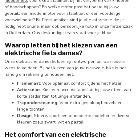
moederfiets
voor extra stabiliteit bij het vervoeren van kinderen
of boodschappen? En welke motor past het beste bij jouw
gebruik: een middenmotor voor stabiliteit of een voordelige
voorwielmotor? Bij Premiumbikes vind je alle informatie die je
nodig hebt online, maar ook persoonlijke hulp in onze fietsenzaak
in Rotterdam. Ons deskundige team staat voor je klaar.
Waarop letten bij het kiezen van een
elektrische fiets
dames
?
Onze elektrische damesfietsen zijn ontworpen om aan iedere
wens te voldoen. Bij het kiezen van jouw nieuwe e-bike is het
handig om rekening te houden met:
Framemaat
: Voor optimaal comfort tijdens het fietsen.
Actieradius
: Kies een accu die aansluit bij jouw ritten, van
korte stadsritten tot lange afstanden.
Trapondersteuning
: Voor extra gemak bij heuvels en
lange tochten.
Design
: Stoere, sportieve of moderne modellen in diverse
kleuren zoals zwart, wit en pastel.
Het comfort van een elektrische