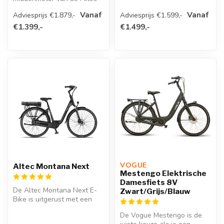
Montana Elektrische
Vanaf
Vanaf
Adviesprijs €1.879,-
Adviesprijs €1.599,-
Damesfiets geniet ...
€1.399,-
€1.499,-
VOGUE 
Altec Montana Next
Mestengo Elektrische
Damesfiets 8V
De Altec Montana Next E-
Zwart/Grijs/Blauw
Bike is uitgerust met een
krachtige Motinova
De Vogue Mestengo is de
middenmotor...