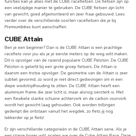
functies kan je alles met de CUBE racefietsen. De fietsen zijn op
een veelzijdige manier te gebruiken. De CUBE fietsen zijn licht
van gewicht, goed afgemonteerd en zeer fraai gebouwd. Lees
verder over de verschillende soorten racefietsen die je bij
Premiumbikes kunt aanschaffen.
CUBE Attain
Ben je een beginner? Dan is de CUBE Attain is een prachtige
racefiets voor jou als je je eerste meters op de weg wilt maken.
Dit is opvolger van de razend populaire CUBE Peloton. De CUBE
Peloton is geliefd bij een grote groep fietsers. De Attain is
daarom een trotse opvolger. De geometrie van de Attain is zeer
subtiel gevormd, zo word je niet direct gedwongen om in een
diepe wedstrijdhouding te zitten. De CUBE Attain heeft een
aluminium frame die zeer licht is, maar alsnog oersterk is. Met
een flexibele slanke schuine achtervork en de carbon voorvork
wordt het gewicht laag gehouden. Ook worden trillingen
gedempt die ontstaan vanuit het wegdek, zo fiets jij nog
lekkerder op je fiets!
Er zijn verschillende categorieën in de CUBE Attain serie. Als je
een stapje hoger wilt, praten we over de Cube Attain Race. Deze