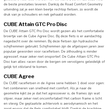
de beste prestaties leveren. Dankzij de Road Comfort Geometry
uitvinding zal je een klein beetje rechtop fietsen, zo wordt de
druk van je schouders en nek gehaald worden.
CUBE Attain GTC Pro Disc
De CUBE Attain GTC Pro Disc wordt gezien als het comfortabele
broertje van de Cube Agree Disc. Bij deze fiets is er aandachtig
nagedacht over de remmen. Bij deze fietsen zijn hydraulische
schijfremmen gebruikt. Schijfremmen zijn de afgelopen jaren zeer
populair geworden voor racefietsen. De zithouding is minder
agressief, maar zeker niet onsportief. De Cube Attain GTC Pro
Disc kan alles: racen door de bergen om vervolgens geleidelijk of
gelijk tot stilstand te komen.
CUBE Agree
De CUBE racefietsen in de Agree serie hebben 1 doel voor ogen:
het combineren van snelheid met comfort. Als je naar de
geometrie kijkt zie je dat het agressiever is, de frames zijn wat
stijver, maar zeker niet oncomfortabel! Het carbon frame is licht
en stevig. De geplaatste achtervork is aerodynamisch en het
zorgt ervoor dat de fiets comfortabel blijft. Dankzij de krachtige