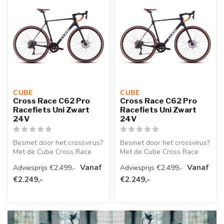
CUBE 
CUBE 
Cross Race C62 Pro
Cross Race C62 Pro
Racefiets Uni Zwart
Racefiets Uni Zwart
24V
24V
Besmet door het crossvirus?
Besmet door het crossvirus?
Met de Cube Cross Race
Met de Cube Cross Race
C62 Pro Racefiets haal je
C62 Pro Racefiets haal je
Vanaf
Vanaf
Adviesprijs €2.499,-
Adviesprijs €2.499,-
een...
een...
€2.249,-
€2.249,-