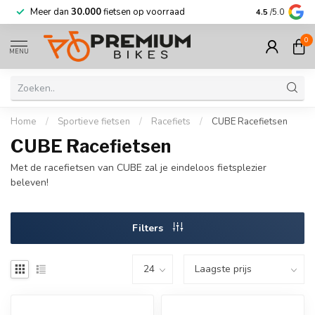
Meer dan
30.000
fietsen op voorraad
Korting tot w
4.5
/5.0
0
MENU
Home
/
Sportieve fietsen
/
Racefiets
/
CUBE Racefietsen
CUBE Racefietsen
Met de racefietsen van CUBE zal je eindeloos fietsplezier
beleven!
Filters