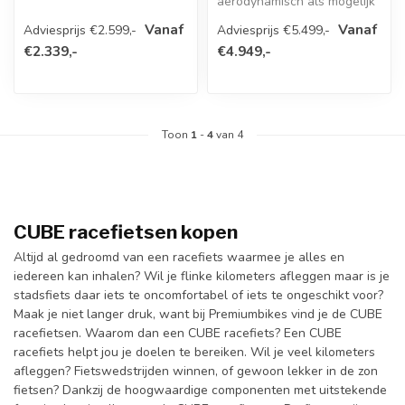
Racefiets is ontworpen met
aerodynamisch als mogelijk
eenn doel ...
en volledig UCI-
Vanaf
Vanaf
Adviesprijs €2.599,-
Adviesprijs €5.499,-
goedgekeurd...
€2.339,-
€4.949,-
Toon
1
-
4
van 4
CUBE racefietsen kopen
Altijd al gedroomd van een racefiets waarmee je alles en
iedereen kan inhalen? Wil je flinke kilometers afleggen maar is je
stadsfiets daar iets te oncomfortabel of iets te ongeschikt voor?
Maak je niet langer druk, want bij Premiumbikes vind je de CUBE
racefietsen. Waarom dan een CUBE racefiets? Een CUBE
racefiets helpt jou je doelen te bereiken. Wil je veel kilometers
afleggen? Fietswedstrijden winnen, of gewoon lekker in de zon
fietsen? Dankzij de hoogwaardige componenten met uitstekende