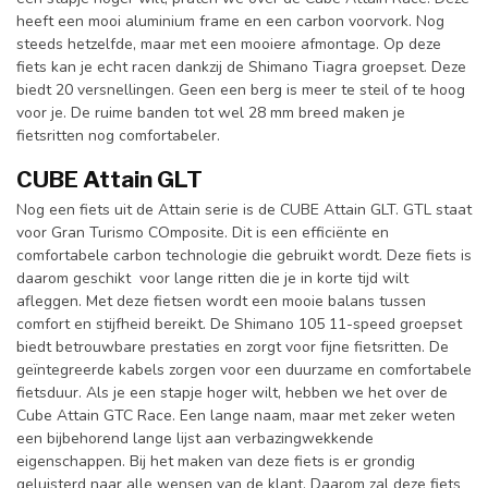
heeft een mooi aluminium frame en een carbon voorvork. Nog
steeds hetzelfde, maar met een mooiere afmontage. Op deze
fiets kan je echt racen dankzij de Shimano Tiagra groepset. Deze
biedt 20 versnellingen. Geen een berg is meer te steil of te hoog
voor je. De ruime banden tot wel 28 mm breed maken je
fietsritten nog comfortabeler.
CUBE Attain GLT
Nog een fiets uit de Attain serie is de CUBE Attain GLT. GTL staat
voor Gran Turismo COmposite. Dit is een efficiënte en
comfortabele carbon technologie die gebruikt wordt. Deze fiets is
daarom geschikt voor lange ritten die je in korte tijd wilt
afleggen. Met deze fietsen wordt een mooie balans tussen
comfort en stijfheid bereikt. De Shimano 105 11-speed groepset
biedt betrouwbare prestaties en zorgt voor fijne fietsritten. De
geïntegreerde kabels zorgen voor een duurzame en comfortabele
fietsduur. Als je een stapje hoger wilt, hebben we het over de
Cube Attain GTC Race. Een lange naam, maar met zeker weten
een bijbehorend lange lijst aan verbazingwekkende
eigenschappen. Bij het maken van deze fiets is er grondig
geluisterd naar alle wensen van de klant. Daarom zal deze fiets