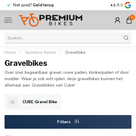
Niet goed?
Geld terug
Meer dan
30.
4.5
/5.0
0
MENU
Home
/
Sportieve fietsen
/
Gravelbike
Gravelbikes
Over snel begaanbaar gravel, ruwe paden, klinkerpaden of door
modder. Waar je ook wilt rijden, deze gravelbikes kunnen het
allemaal aan. Gravelbikes van Cube!
CUBE Gravel Bike
Filters