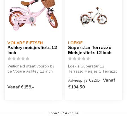
VOLARE FIETSEN
LOEKIE 
Ashley meisjesfiets 12
Superstar Terrazzo
inch
Meisjesfiets 12 inch
Veiligheid staat voorop bij
Loekie Superstar 12
de Volare Ashley 12 inch
Terrazzo Meisjes 1 Terrazzo
kinderfiets. Daarom is deze...
20
Vanaf
Adviesprijs €229,-
Vanaf €159,-
€194,50
Toon
1
-
14
van 14