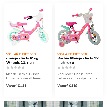
VOLARE FIETSEN
VOLARE FIETSEN
meisjesfiets Mag
Barbie Meisjesfiets 12
Wheels 12 inch
inch roze
Met de Barbie 12 inch
Voor ieder kind is leren
kinderfiets wordt leren
fietsen een feestje met de
fietsen een echt feestje.
Barbie 12 inch
Vanaf €114,-
Vanaf €119,-
Deze vro...
kinderfiets!V...