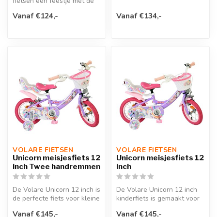
fietsen een feestje met de
Volare Ashley 12 inch
Woezel & Pip
kinder...
Vanaf €124,-
Vanaf €134,-
kinderfiets!Vei...
VOLARE FIETSEN
VOLARE FIETSEN
Unicorn meisjesfiets 12
Unicorn meisjesfiets 12
inch Twee handremmen
inch
De Volare Unicorn 12 inch is
De Volare Unicorn 12 inch
de perfecte fiets voor kleine
kinderfiets is gemaakt voor
kinderen die gek zijn...
kleine dromers die elke ri...
Vanaf €145,-
Vanaf €145,-