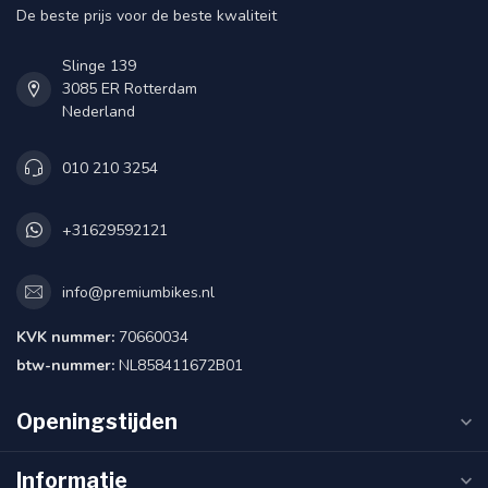
De beste prijs voor de beste kwaliteit
Slinge 139
3085 ER Rotterdam
Nederland
010 210 3254
+31629592121
info@premiumbikes.nl
KVK nummer:
70660034
btw-nummer:
NL858411672B01
Openingstijden
Informatie