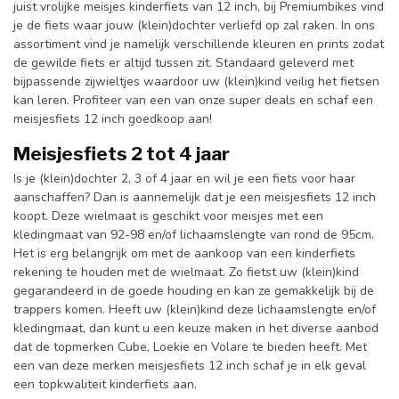
juist vrolijke meisjes kinderfiets van 12 inch, bij Premiumbikes vind
je de fiets waar jouw (klein)dochter verliefd op zal raken. In ons
assortiment vind je namelijk verschillende kleuren en prints zodat
de gewilde fiets er altijd tussen zit. Standaard geleverd met
bijpassende zijwieltjes waardoor uw (klein)kind veilig het fietsen
kan leren. Profiteer van een van onze super deals en schaf een
meisjesfiets 12 inch goedkoop aan!
Meisjesfiets 2 tot 4 jaar
Is je (klein)dochter 2, 3 of 4 jaar en wil je een fiets voor haar
aanschaffen? Dan is aannemelijk dat je een meisjesfiets 12 inch
koopt. Deze wielmaat is geschikt voor meisjes met een
kledingmaat van 92-98 en/of lichaamslengte van rond de 95cm.
Het is erg belangrijk om met de aankoop van een kinderfiets
rekening te houden met de wielmaat. Zo fietst uw (klein)kind
gegarandeerd in de goede houding en kan ze gemakkelijk bij de
trappers komen. Heeft uw (klein)kind deze lichaamslengte en/of
kledingmaat, dan kunt u een keuze maken in het diverse aanbod
dat de topmerken Cube, Loekie en Volare te bieden heeft. Met
een van deze merken meisjesfiets 12 inch schaf je in elk geval
een topkwaliteit kinderfiets aan.