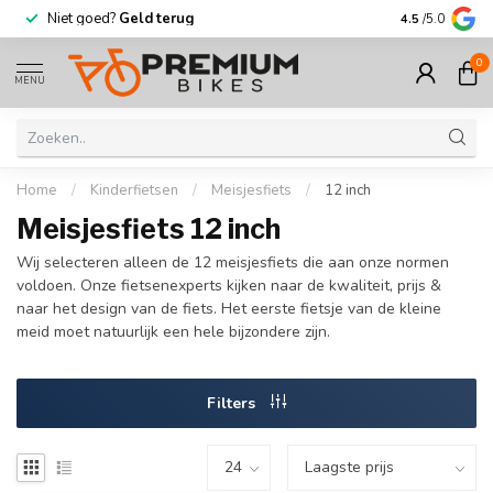
Niet goed?
Geld terug
Meer dan
30.
4.5
/5.0
0
MENU
Home
/
Kinderfietsen
/
Meisjesfiets
/
12 inch
Meisjesfiets 12 inch
Wij selecteren alleen de 12 meisjesfiets die aan onze normen
voldoen. Onze fietsenexperts kijken naar de kwaliteit, prijs &
naar het design van de fiets. Het eerste fietsje van de kleine
meid moet natuurlijk een hele bijzondere zijn.
Filters