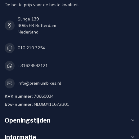
De beste prijs voor de beste kwaliteit
Slinge 139
3085 ER Rotterdam
Nederland
010 210 3254
+31629592121
info@premiumbikes.nl
KVK nummer:
70660034
btw-nummer:
NL858411672B01
Openingstijden
Informatie