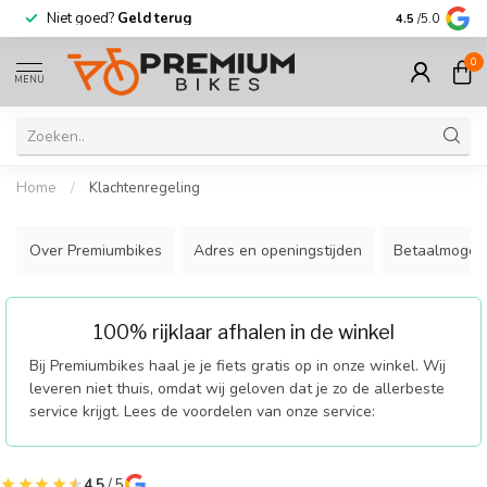
Niet goed?
Geld terug
Meer dan
30.
4.5
/5.0
0
MENU
Home
/
Klachtenregeling
Over Premiumbikes
Adres en openingstijden
Betaalmogeli
100% rijklaar afhalen in de winkel
Bij Premiumbikes haal je je fiets gratis op in onze winkel. Wij
leveren niet thuis, omdat wij geloven dat je zo de allerbeste
service krijgt. Lees de voordelen van onze service:
4.5
/ 5