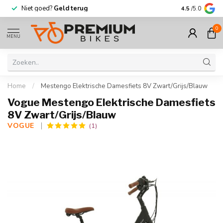
Niet goed?
Geld terug
Meer dan
30.
4.5
/5.0
0
MENU
Home
/
Mestengo Elektrische Damesfiets 8V Zwart/Grijs/Blauw
Vogue Mestengo Elektrische Damesfiets
8V Zwart/Grijs/Blauw
VOGUE 
(1)