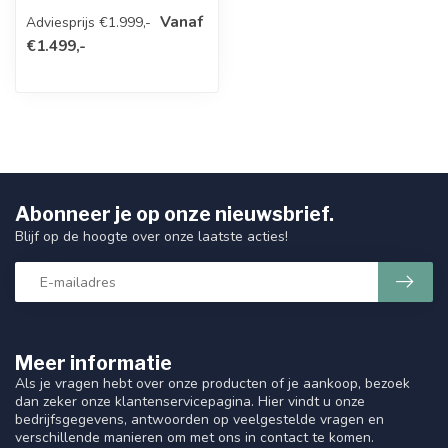
krachtige en betrouwbare
Vanaf
Adviesprijs €1.999,-
elektri...
€1.499,-
Abonneer je op onze nieuwsbrief.
Blijf op de hoogte over onze laatste acties!
Meer informatie
Als je vragen hebt over onze producten of je aankoop, bezoek
dan zeker onze klantenservicepagina. Hier vindt u onze
bedrijfsgegevens, antwoorden op veelgestelde vragen en
verschillende manieren om met ons in contact te komen.