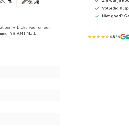
Zie wat je ko
Volledig hul
Niet goed? Ge
 met een V-Brake voor en een
ummer YS 9341 Matt.
4.5
/ 5