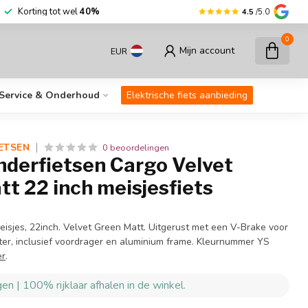
r dan
30.000
fietsen op voorraad
Korting
4.5
/5.0
0
Mijn account
EUR
Service & Onderhoud
Elektrische fiets aanbieding
ETSEN
0 beoordelingen
nderfietsen Cargo Velvet
t 22 inch meisjesfiets
eisjes, 22inch. Velvet Green Matt. Uitgerust met een V-Brake voor
er, inclusief voordrager en aluminium frame. Kleurnummer YS
er
.
en | 100% rijklaar afhalen in de winkel.