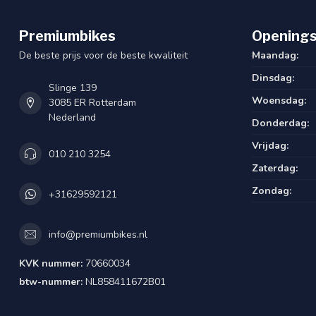
Wielmaat
22
Premiumbikes
Openings
Voorvork
Vast
De beste prijs voor de beste kwaliteit
Maandag:
Voordrager
Dinsdag:
Slinge 139
Voeding verlichting
Batterij
Woensdag:
3085 ER Rotterdam
Nederland
Donderdag:
Versnelling
Geen
Vrijdag:
010 210 3254
Verlichting voor
IKZI 230
Zaterdag:
Verlichting stroomtoevoer
Batterij
Zondag:
+31629592121
Aandrijving
Ketting
info@premiumbikes.nl
Type versnellingssysteem
Vast
KVK nummer:
70660034
Type slot
AXA REN
btw-nummer:
NL858411672B01
Type remsysteem voor
VBK