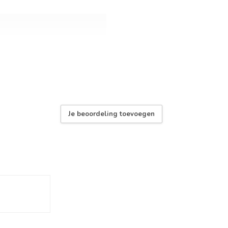
Je beoordeling toevoegen
ke voor
gtraprem