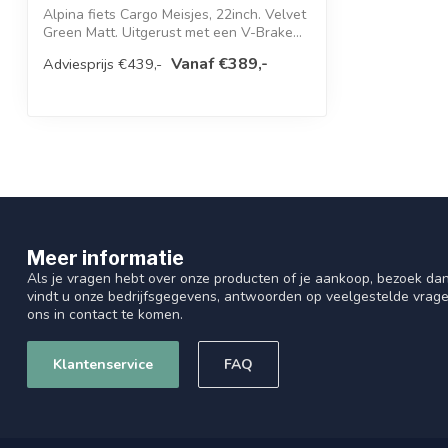
Framehoogtes
35.5
Alpina fiets Cargo Meisjes, 22inch. Velvet
Green Matt. Uitgerust met een V-Brake...
Framehoogte
33
Vanaf €389,-
Adviesprijs €439,-
Frame type
Meisjes
Bel
True
Bagagedrager
Voor
Aantal versnellingen
1
Meer informatie
Verlichting achter
IKZI 1440123L
Als je vragen hebt over onze producten of je aankoop, bezoek dan
vindt u onze bedrijfsgegevens, antwoorden op veelgestelde vrag
Binnenbeenlengte
62 cm
ons in contact te komen.
Modelaanduiding
Geen
Klantenservice
FAQ
Zadelpen
Vast
Zadel
Alpina