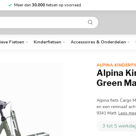
Niet goed?
Geld terug
Mee
ieve Fietsen
Kinderfietsen
Accessoires & Onderdelen
ALPINA KINDERFI
Alpina Ki
Green Mat
Alpina fiets Cargo M
en een remnaaf acht
9341 Matt.
Lees me
3 tot 5 werkdag