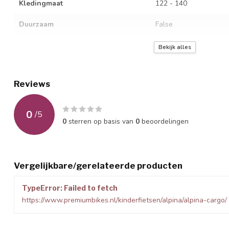
Kledingmaat
122 - 140
Duurzaam
False
Model
Geen
Bekijk alles
Standlicht
Geen
Reviews
Kliksysteemdrager achter
Framemodel
Laag
0
/
5
0
sterren op basis van
0
beoordelingen
Bandenmaat
22 x 1.75
Handvatten
Alpina
Vergelijkbare/gerelateerde producten
Remtype
Terugtraprem + V-Bra
TypeError: Failed to fetch
Remsysteem
Handrem voor en teru
https://www.premiumbikes.nl/kinderfietsen/alpina/alpina-cargo/
Primaire basiskleur
Groen