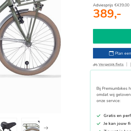
Adviesprijs
€439,00
389,-
Plan een
Vergelijk fiets
Bij Premiumbikes ha
omdat wij geloven 
onze service:
Gratis en per
Je kan jouw f