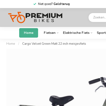
6 dagen
per week open
Home
Fietsen
Elektrische Fiets
Sport
Home
/
Cargo Velvet Green Matt 22 inch meisjesfiets