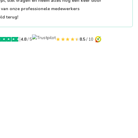
opt, stel vragen en neem alles nog een keer door
p van onze professionele medewerkers
ld terug!
4.8
/ 5
8.5
/ 10