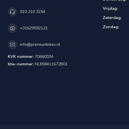
Stuurvergrendeling
Vrijdag:
010 210 3254
Stuurpen
Vast
Zaterdag:
Zondag:
+31629592121
info@premiumbikes.nl
KVK nummer:
70660034
btw-nummer:
NL858411672B01