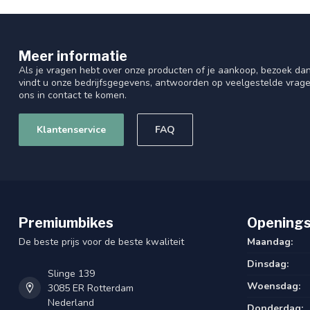
Wielmaat
16
Voorvork
Vast
Meer informatie
Voordrager
Als je vragen hebt over onze producten of je aankoop, bezoek dan
vindt u onze bedrijfsgegevens, antwoorden op veelgestelde vrag
Versnelling
Geen
ons in contact te komen.
Verlichting voor
Geen
Klantenservice
FAQ
Verlichting stroomtoevoer
Batterij
Type versnellingssysteem
Vast
Type slot
Geen
Premiumbikes
Openings
Type remsysteem voor
VBK
De beste prijs voor de beste kwaliteit
Maandag:
Type fiets
Yabber
Dinsdag:
Slinge 139
Woensdag:
Type band
Deli
3085 ER Rotterdam
Nederland
Donderdag: