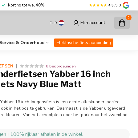
Korting tot wel
40%
4.5
/5.0
0
Mijn account
EUR
Service & Onderhoud
Elektrische fiets aanbieding
ETSEN
0 beoordelingen
nderfietsen Yabber 16 inch
iets Navy Blue Matt
Yabber 16 inch Jongensfiets is een echte alleskunner: perfect
 ook in het bos te gebruiken. Daarnaast is de Yabber uitgevoerd
oere kleuren. Van het schoolplein door het park naar het zwembad,
en | 100% rijklaar afhalen in de winkel.