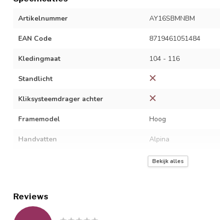
Artikelnummer
AY16SBMNBM
EAN Code
8719461051484
Kledingmaat
104 - 116
Standlicht
Kliksysteemdrager achter
Framemodel
Hoog
Handvatten
Alpina
Remtype
Terugtraprem + V-bra
Bekijk alles
Remsysteem
Handrem voor en teru
Reviews
Primaire basiskleur
Blauw
Modeljaar
--