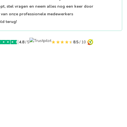
opt, stel vragen en neem alles nog een keer door
p van onze professionele medewerkers
ld terug!
4.8
/ 5
8.5
/ 10