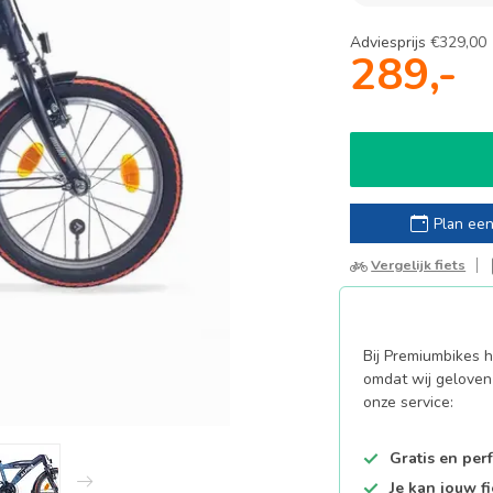
Adviesprijs
€329,00
289,-
Plan een
Vergelijk fiets
Bij Premiumbikes ha
omdat wij geloven 
onze service:
Gratis en per
Je kan jouw f