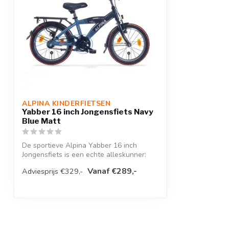
Framehoogtes
25,27,31,33
Framehoogte
25
Frame type
Jongens
Bel
Bagagedrager
Achter
ALPINA KINDERFIETSEN
Aantal versnellingen
1
Yabber 16 inch Jongensfiets Navy
Blue Matt
Verlichting achter
IKZI 120
De sportieve Alpina Yabber 16 inch
Binnenbeenlengte
50 cm
Jongensfiets is een echte alleskunner:
perfec...
Modelaanduiding
Geen
Vanaf €289,-
Adviesprijs €329,-
Zadelpen
Vast
Zadel
Alpina