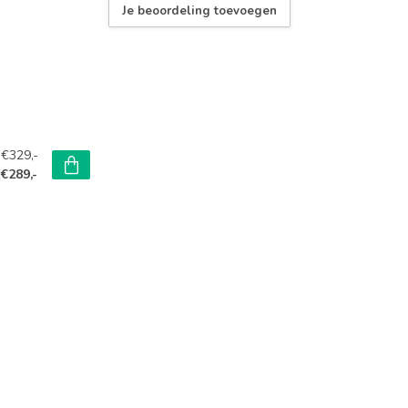
Je beoordeling toevoegen
att - Navy Blue YS 7876 Matt
€329,-
€289,-
76 Matt
y Blue Matt