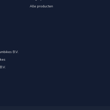
Alle producten
mbikes B.V.
ikes
B.V.