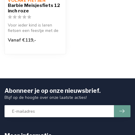
VOLARE FIETSEN
Barbie Meisjesfiets 12
inch roze
Voor ieder kind is leren
fietsen een feestje met de
Barbie 12 inch
Vanaf €119,-
kinderfiets!V...
Abonneer je op onze nieuwsbrief.
Blijf op de hoogte over onze laatste acties!