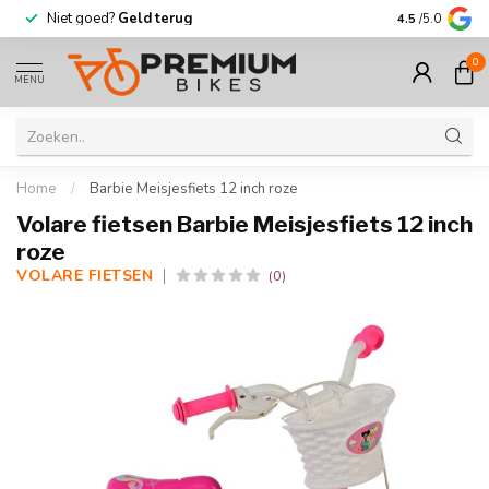
Niet goed?
Geld terug
Meer dan
30.
4.5
/5.0
0
MENU
Home
/
Barbie Meisjesfiets 12 inch roze
Volare fietsen Barbie Meisjesfiets 12 inch
roze
VOLARE FIETSEN
(0)