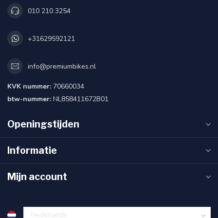
010 210 3254
+31629592121
info@premiumbikes.nl
KVK nummer:
70660034
btw-nummer:
NL858411672B01
Openingstijden
Informatie
Mijn account