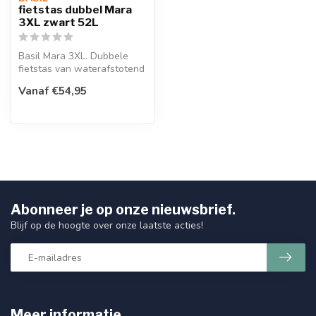
fietstas dubbel Mara
3XL zwart 52L
Basil Mara 3XL. Dubbele
fietstas van waterafstotend
polyester, extra groot, met ...
Vanaf €54,95
Abonneer je op onze nieuwsbrief.
Blijf op de hoogte over onze laatste acties!
Meer informatie