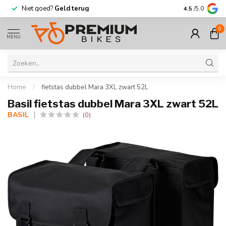
Niet goed?
Geld terug
Meer dan
30.
4.5
/5.0
0
MENU
Home
/
fietstas dubbel Mara 3XL zwart 52L
Basil fietstas dubbel Mara 3XL zwart 52L
BASIL
(0)