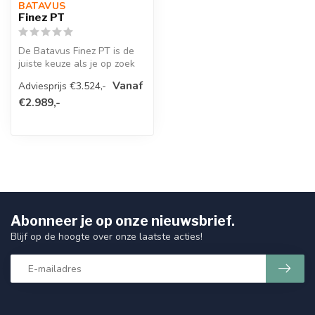
BATAVUS 
Finez PT
De Batavus Finez PT is de
juiste keuze als je op zoek
bent naar een stabiele en ...
Vanaf
Adviesprijs €3.524,-
€2.989,-
Abonneer je op onze nieuwsbrief.
Blijf op de hoogte over onze laatste acties!