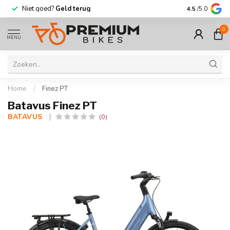
Niet goed?
Geld terug
Meer dan
30.
4.5
/5.0
0
MENU
Home
/
Finez PT
Batavus Finez PT
BATAVUS 
(0)