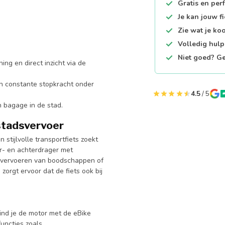
Gratis en per
Je kan jouw f
Zie wat je ko
Volledig hul
Niet goed? Ge
ing en direct inzicht via de
n constante stopkracht onder
4.5
/ 5
n bagage in de stad.
 stadsvervoer
 stijlvolle transportfiets zoekt
or- en achterdrager met
ig vervoeren van boodschappen of
orgt ervoor dat de fiets ook bij
ind je de motor met de eBike
functies zoals