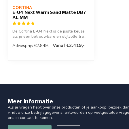
CORTINA 
Standaard
Dubbele standaard
E-U4 Next Warm Sand Matte DB7
AL MM
Gewicht
29
De Cortina E-U4 Next is de juiste keuze
Framemateriaal
Aluminium
als je een betrouwbare en stijlvolle tra...
Vanaf €2.419,-
Adviesprijs €2.849,-
Framehoogte
52 Cm / 57 Cm
E-Bike
True
Bel
True
Bagagedrager
Achter, Voor
Aantal versnellingen
7
Meer informatie
Verlichting achter
Spanninga Pling powe
Als je vragen hebt over onze producten of je aankoop, bezoek dan
vindt u onze bedrijfsgegevens, antwoorden op veelgestelde vrag
ons in contact te komen.
Zadelpen
Vast