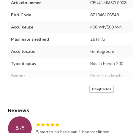
Artikelnummer
CEU4NMM57L0008
EAN Code
8719461065481
Accu keuze
400 Wh/500 Wh
Maximale snelheid
25 km/u
Accu locatie
Gentegreerd
Type display
Bosch Purion 200
Sensor
Rotatie en kracht
Type motor
Bosch Active Line Sm
Bekijk alles
Positie motor
Midden
Reviews
Ondersteuningsstanden
4 + walk assist
Meeloopfunctie
True
5
/
5
5
sterren op basis van
1
beoordelingen