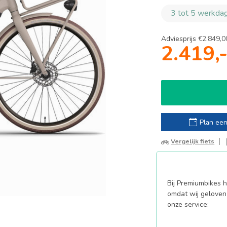
3 tot 5 werkdag
Adviesprijs
€2.849,0
2.419,
Plan een
Vergelijk fiets
Bij Premiumbikes ha
omdat wij geloven 
onze service: