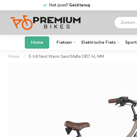
6 dagen
per week open
Home
Fietsen
Elektrische Fiets
Sport
Home
/
E-U4 Next Warm Sand Matte DB7 AL MM