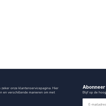
Abonneer 
red by e-bike system
 zeker onze klantenservicepagina. Hier
Blijf op de hoo
en en verschillende manieren om met