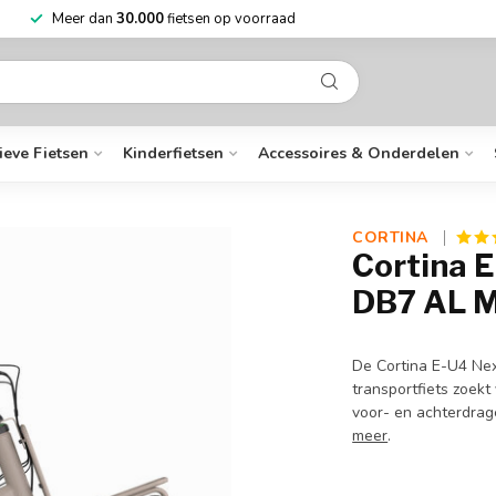
Niet goed?
Geld terug
Mee
ieve Fietsen
Kinderfietsen
Accessoires & Onderdelen
CORTINA 
Cortina 
DB7 AL 
De Cortina E-U4 Next
transportfiets zoekt
voor- en achterdrag
meer
.