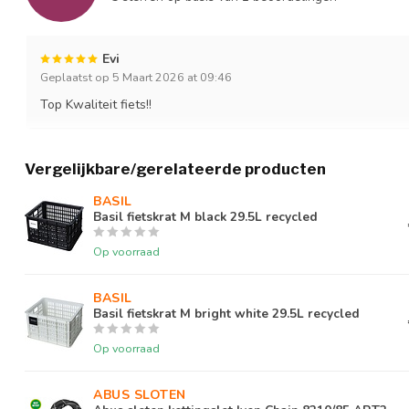
Display functies
4 Ondersteuningsnivea
bike diagnose via USB,
aanduiding, Snelheid, 
Evi
afstand, Tripafstand
Geplaatst op 5 Maart 2026 at 09:46
Top Kwaliteit fiets!!
Accu keuzemogelijkheid
True
Accessoire bevestigingssysteem
MIK, MIK-HD
Vergelijkbare/gerelateerde producten
Gewicht (incl accu)
29
BASIL
Basil fietskrat M black 29.5L recycled
Vermogen
600
Op voorraad
Doelgroep
Dames
Model
Geen
BASIL
Basil fietskrat M bright white 29.5L recycled
Motorkracht
40
Op voorraad
Kliksysteemdrager achter
True
ABUS SLOTEN
Framemodel
Laag