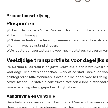
Productomschrijving
Pluspunten
✔️
Bosch Active Line Smart Systeem:
biedt natuurlijke ondersteun
eBike Flow-app.
✔️
Shimano hydraulische schijfremmen:
garanderen krachtige e
alle weersomstandigheden.
✔️De ideale transportoplossing voor het moeiteloos vervoeren va
Veelzijdige transportfiets voor dagelijks
De
Cortina E-U4 Next
is de juiste keuze als je een betrouwbare en
voor dagelijkse ritten naar school, werk of de stad. Dankzij de vo
geïntegreerde
MIK-systemen
is deze e-bike ideaal voor het veil
zware tassen. De stabiele constructie met een dubbele standaard z
zware belading stevig geparkeerd blijft staan.
Aandrijving en Controle
Deze fiets is voorzien van het
Bosch Smart System
. Hiermee verb
Flow-app voor inzicht in ritgegevens, batterijpercentage en extra 