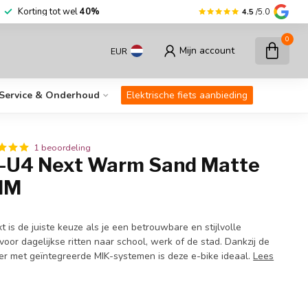
r dan
30.000
fietsen op voorraad
Korting
4.5
/5.0
0
Mijn account
EUR
Service & Onderhoud
Elektrische fiets aanbieding
1 beoordeling
E-U4 Next Warm Sand Matte
MM
 is de juiste keuze als je een betrouwbare en stijlvolle
 voor dagelijkse ritten naar school, werk of de stad. Dankzij de
er met geïntegreerde MIK-systemen is deze e-bike ideaal.
Lees