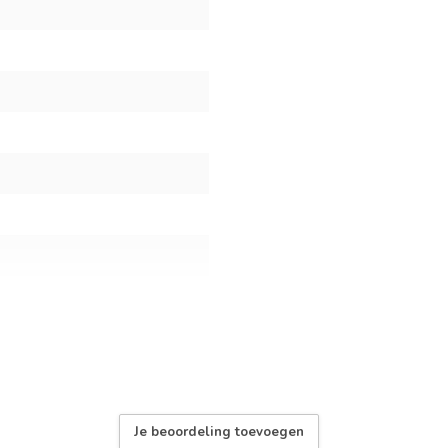
art Systeem
Je beoordeling toevoegen