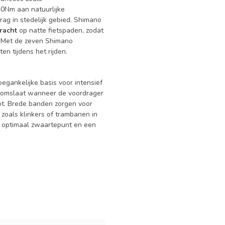
40Nm aan natuurlijke
ag in stedelijk gebied. Shimano
racht
op natte fietspaden, zodat
t. Met de zeven Shimano
en tijdens het rijden.
egankelijke basis voor intensief
 omslaat wanneer de voordrager
root. Brede banden zorgen voor
 zoals klinkers of trambanen in
en optimaal zwaartepunt en een
.
1065474