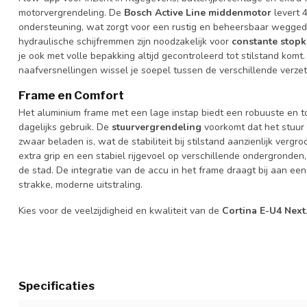
motorvergrendeling. De
Bosch Active Line middenmotor
levert 
ondersteuning, wat zorgt voor een rustig en beheersbaar weggedr
hydraulische schijfremmen zijn noodzakelijk voor
constante stopk
je ook met volle bepakking altijd gecontroleerd tot stilstand kom
naafversnellingen wissel je soepel tussen de verschillende verzett
Frame en Comfort
Het aluminium frame met een lage instap biedt een robuuste en to
dagelijks gebruik. De
stuurvergrendeling
voorkomt dat het stuur
zwaar beladen is, wat de stabiliteit bij stilstand aanzienlijk verg
extra grip en een stabiel rijgevoel op verschillende ondergronden,
de stad. De integratie van de accu in het frame draagt bij aan e
strakke, moderne uitstraling.
Kies voor de veelzijdigheid en kwaliteit van de
Cortina E-U4 Next
CEU4NMM52L0008, CEU4NMM57L0008, 8719461065481, 871946
Specificaties