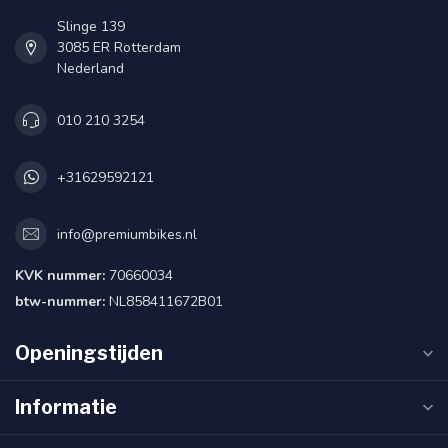
Slinge 139
3085 ER Rotterdam
Nederland
010 210 3254
+31629592121
info@premiumbikes.nl
KVK nummer:
70660034
btw-nummer:
NL858411672B01
Openingstijden
Informatie