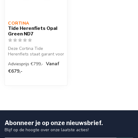
CORTINA 
Tide Herenfiets Opal
Green ND7
Deze Cortina Tide
Herenfiets staat garant voor
jarenlang fietsplezier zonder
Vanaf
Adviesprijs €799,-
zor...
€679,-
Abonneer je op onze nieuwsbrief.
Blijf op de hoogte over onze laatste acties!