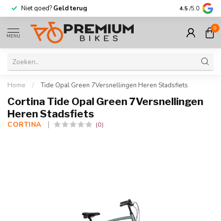
Niet goed?
Geld terug
Meer dan
30.
4.5
/5.0
0
MENU
Home
/
Tide Opal Green 7Versnellingen Heren Stadsfiets
Cortina Tide Opal Green 7Versnellingen
Heren Stadsfiets
CORTINA 
(0)