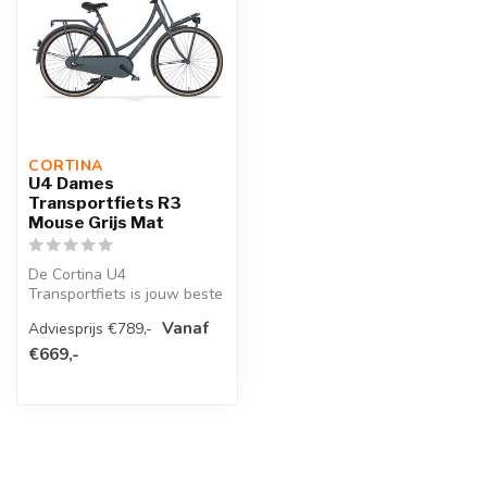
CORTINA 
U4 Dames
Transportfiets R3
Mouse Grijs Mat
De Cortina U4
Transportfiets is jouw beste
vriend en vervoert jou in stijl
Vanaf
Adviesprijs €789,-
naar ...
€669,-