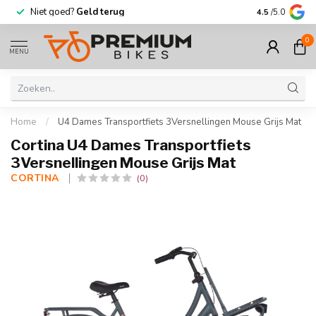
Niet goed?
Geld terug
Meer dan
30.
4.5
/5.0
0
MENU
Home
/
U4 Dames Transportfiets 3Versnellingen Mouse Grijs Mat
Cortina U4 Dames Transportfiets
3Versnellingen Mouse Grijs Mat
CORTINA 
(0)