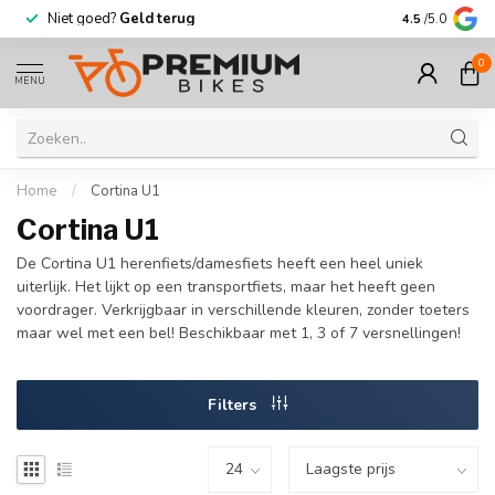
Niet goed?
Geld terug
Meer dan
30.
4.5
/5.0
0
MENU
Home
/
Cortina U1
Cortina U1
De Cortina U1 herenfiets/damesfiets heeft een heel uniek
uiterlijk. Het lijkt op een transportfiets, maar het heeft geen
voordrager. Verkrijgbaar in verschillende kleuren, zonder toeters
maar wel met een bel! Beschikbaar met 1, 3 of 7 versnellingen!
Filters