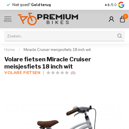
Meer dan
30.000
fietsen op voorraad
Korting to
4.5
/5.0
0
MENU
Home
/
Miracle Cruiser meisjesfiets 18 inch wit
Volare fietsen Miracle Cruiser
meisjesfiets 18 inch wit
VOLARE FIETSEN
(0)