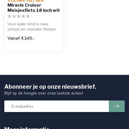
VOLARE FIETSEN
Miracle Cruiser
Meisjesfiets 18 inch wit
Voor ieder kind is naar
school en vrienden fietsen
een feestje met de Miracle
Vanaf €149,-
18...
Abonneer je op onze nieuwsbrief.
Blijf op de hoogte over onze laatste acties!