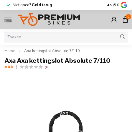
Niet goed?
Geld terug
Meer dan
30.
4.5
/5.0
0
MENU
Home
/
Axa kettingslot Absolute 7/110
Axa Axa kettingslot Absolute 7/110
AXA
(0)