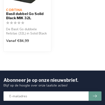
CORTINA 
Basil dubbel Go Solid
Black MIK 32L
De Basil Go dubbele
fietstas (32L) in Solid Black
biedt veel opbergruimte en
Vanaf €84,99
bev...
Abonneer je op onze nieuwsbrief.
Blijf op de hoogte over onze laatste acties!