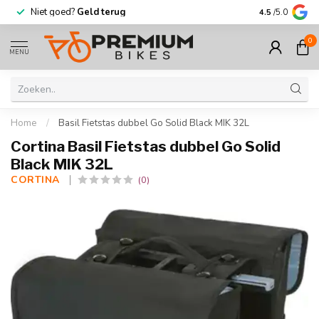
 goed?
Geld terug
Meer dan
30.000
fietsen
4.5
/5.0
0
MENU
Home
/
Basil Fietstas dubbel Go Solid Black MIK 32L
Cortina Basil Fietstas dubbel Go Solid
Black MIK 32L
CORTINA 
(0)