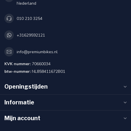
Nederland
010 210 3254
+31629592121
info@premiumbikes.nl
KVK nummer:
70660034
btw-nummer:
NL858411672B01
Openingstijden
Informatie
Mijn account