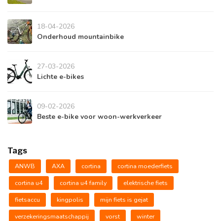
18-04-2026
Onderhoud mountainbike
27-03-2026
Lichte e-bikes
09-02-2026
Beste e-bike voor woon-werkverkeer
Tags
ANWB
AXA
cortina
cortina moederfiets
cortina u4
cortina u4 family
elektrische fiets
fietsaccu
kingpolis
mijn fiets is gejat
verzekeringsmaatschappij
vorst
winter