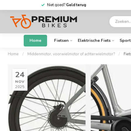
Niet goed?
Geld terug
Home
Fietsen
Elektrische Fiets
Sport
Home
/
Middenmotor, voorwielmotor of achterwielmotor?
/
Fiet
24
NOV
2025