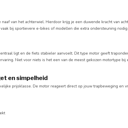
de naaf van het achterwiel. Hierdoor krijg je een duwende kracht van ach
e je vaak bij sportievere e-bikes of modellen die extra ondersteuning nodi
ntraal ligt en de fiets stabieler aanvoelt. Dit type motor geeft trapond
tservaring. Niet voor niets is het een van de meest gekozen motortype bij 
et en simpelheid
elijke prijsklasse. De motor reageert direct op jouw trapbeweging en v
ekt