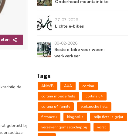
Onderhoud mountainbike
27-03-2026
Lichte e-bikes
elen
09-02-2026
Beste e-bike voor woon-
werkverkeer
Tags
ANWB
AXA
cortina
 krachtig de
cortina moederfiets
cortina u4
cortina u4 family
elektrische fiets
fietsaccu
kingpolis
mijn fiets is gejat
al gebruikt bij
verzekeringsmaatschappij
vorst
 voorspelbaar