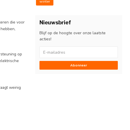
winter
Nieuwsbrief
teren die voor
g hebben,
Blijf op de hoogte over onze laatste
acties!
ersteuning op
elektrische
Abonneer
raagt weinig