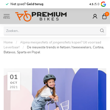
Niet goed?
Geld terug
Meer dan
30.
4.5
/5.0
0
MENU
Home
/
Alpina meisjesfiets of jongensfiets kopen? Uit voorraad
Leverbaar!
/
De nieuwste trends in fietsen / tweewielers, Cortina,
Batavus, Sparta en Popal
01
OCT
2021