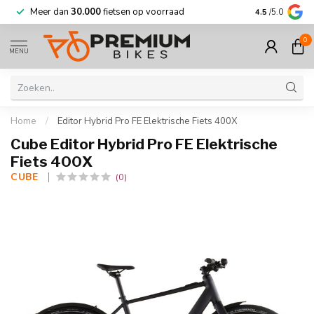
Meer dan
30.000
fietsen op voorraad
Korting tot w
4.5
/5.0
0
MENU
Home
/
Editor Hybrid Pro FE Elektrische Fiets 400X
Cube Editor Hybrid Pro FE Elektrische
Fiets 400X
CUBE 
(0)