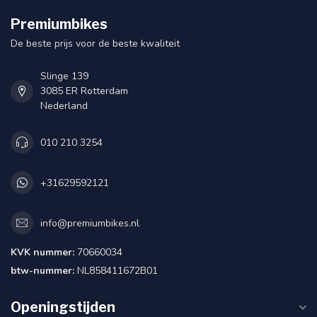
Premiumbikes
De beste prijs voor de beste kwaliteit
Slinge 139
3085 ER Rotterdam
Nederland
010 210 3254
+31629592121
info@premiumbikes.nl
KVK nummer:
70660034
btw-nummer:
NL858411672B01
Openingstijden