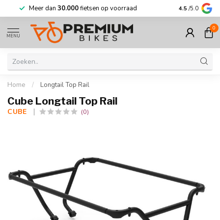
Meer dan
30.000
fietsen op voorraad
Korting tot w
4.5
/5.0
0
MENU
Home
/
Longtail Top Rail
Cube Longtail Top Rail
CUBE 
(0)