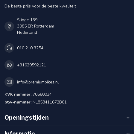
De beste prijs voor de beste kwaliteit
Slinge 139
3085 ER Rotterdam
Nederland
010 210 3254
+31629592121
info@premiumbikes.nl
KVK nummer:
70660034
btw-nummer:
NL858411672B01
Openingstijden
Informatie