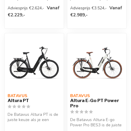
krachtige elektrische fi...
bent naar een stabiele en ...
Vanaf
Vanaf
Adviesprijs €2.624,-
Adviesprijs €3.524,-
€2.229,-
€2.989,-
BATAVUS 
BATAVUS 
Altura PT
Altura E-Go PT Power
Pro
De Batavus Altura PT is de
juiste keuze als je een
De Batavus Altura E-go
krachtige elektrische fiets
Power Pro BES3 is de juiste
z...
keuze als je moeiteloos