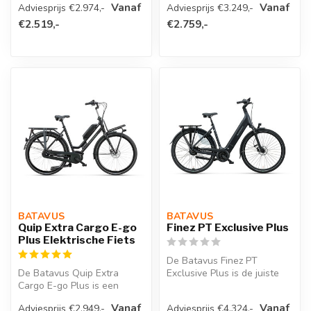
Vanaf
Vanaf
Adviesprijs €2.974,-
Adviesprijs €3.249,-
heuve...
€2.519,-
€2.759,-
BATAVUS 
BATAVUS 
Quip Extra Cargo E-go
Finez PT Exclusive Plus
Plus Elektrische Fiets
De Batavus Finez PT
De Batavus Quip Extra
Exclusive Plus is de juiste
Cargo E-go Plus is een
keuze als je op zoek bent
sterke, veelzijdige
naar d...
Vanaf
Vanaf
Adviesprijs €2.949,-
Adviesprijs €4.324,-
elektrische tra...