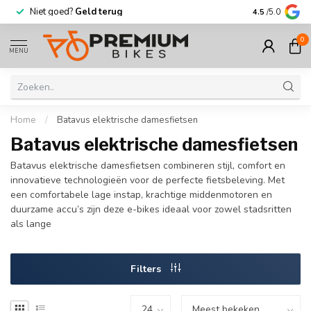
Niet goed?
Geld terug
Meer dan
30.0
4.5
/5.0
0
MENU
Home
/
Batavus elektrische damesfietsen
Batavus elektrische damesfietsen
Batavus elektrische damesfietsen combineren stijl, comfort en
innovatieve technologieën voor de perfecte fietsbeleving. Met
een comfortabele lage instap, krachtige middenmotoren en
duurzame accu’s zijn deze e-bikes ideaal voor zowel stadsritten
als lange
Filters