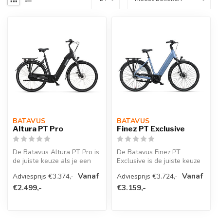
BATAVUS 
BATAVUS 
Altura PT Pro
Finez PT Exclusive
De Batavus Altura PT Pro is
De Batavus Finez PT
de juiste keuze als je een
Exclusive is de juiste keuze
elektrische fiets zoekt d...
als je op zoek bent naar een
Vanaf
Vanaf
Adviesprijs €3.374,-
Adviesprijs €3.724,-
e-...
€2.499,-
€3.159,-