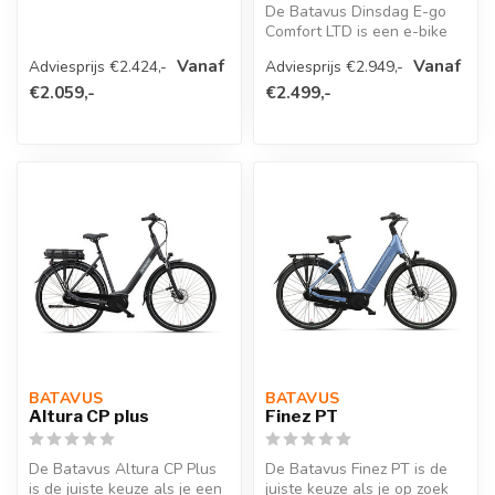
krachtige elektrische fiets
De Batavus Dinsdag E-go
z...
Comfort LTD is een e-bike
die net zo goed werkt als hij
Vanaf
Vanaf
Adviesprijs €2.424,-
Adviesprijs €2.949,-
...
€2.059,-
€2.499,-
BATAVUS 
BATAVUS 
Altura CP plus
Finez PT
De Batavus Altura CP Plus
De Batavus Finez PT is de
is de juiste keuze als je een
juiste keuze als je op zoek