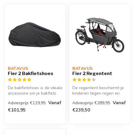
BATAVUS 
BATAVUS 
Fier 2 Bakfietshoes
Fier 2 Regentent
De bakfietshoes is de ideale
De regentent beschermt je
accessoire om je bakfiets
kinderen tegen regen en
schoon en droog te stalle...
harde wind en ook bij felle
Vanaf
Vanaf
Adviesprijs €119,95
Adviesprijs €289,95
zo...
€101,95
€239,50