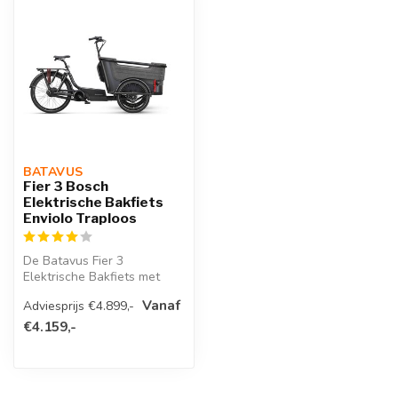
BATAVUS 
Fier 3 Bosch
Elektrische Bakfiets
Enviolo Traploos
De Batavus Fier 3
Elektrische Bakfiets met
Enviolo schakelsysteem is
Vanaf
Adviesprijs €4.899,-
voorzien va...
€4.159,-