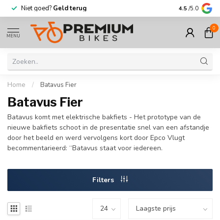
Niet goed?
Geld terug
Meer dan
30.
4.5
/5.0
0
MENU
Home
/
Batavus Fier
Batavus Fier
Batavus komt met elektrische bakfiets - Het prototype van de
nieuwe bakfiets schoot in de presentatie snel van een afstandje
door het beeld en werd vervolgens kort door Epco Vlugt
becommentarieerd: “Batavus staat voor iedereen.
Filters