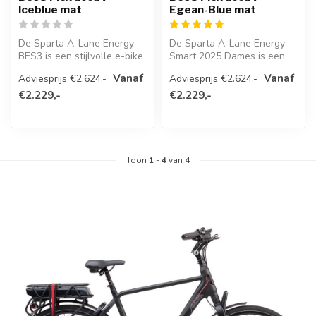
Iceblue mat
Egean-Blue mat
De Sparta A-Lane Energy
De Sparta A-Lane Energy
BES3 is een stijlvolle e-bike
Smart 2025 Dames is een
met Bosch Active Line
moderne en comfortabele
Vanaf
Vanaf
Adviesprijs €2.624,-
Adviesprijs €2.624,-
midd...
e-bike m...
€2.229,-
€2.229,-
Toon
1
-
4
van 4