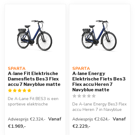
SPARTA 
SPARTA 
A-lane Fit Elektrische
A-lane Energy
Damesfiets Bes3 Flex
Elektrische Fiets Bes3
accu 7 Navyblue matte
Flex accu Heren 7
Navyblue matte
De A-Lane Fit BES3 is een
sportieve elektrische
De A-lane Energy Bes3 Flex
damesfiets met Bosch
accu Heren 7 in Navyblue
Smart Syste...
matte is een stijlvolle, bet...
Vanaf
Vanaf
Adviesprijs €2.324,-
Adviesprijs €2.624,-
€1.969,-
€2.229,-