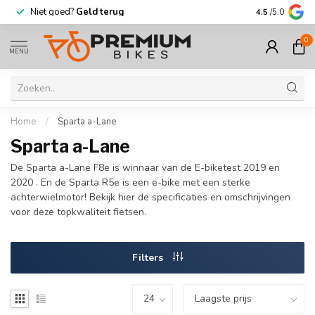
Niet goed?
Geld terug
Meer dan
30.
4.5
/5.0
0
MENU
Home
/
Sparta a-Lane
Sparta a-Lane
De Sparta a-Lane F8e is winnaar van de E-biketest 2019 en
2020 . En de Sparta R5e is een e-bike met een sterke
achterwielmotor! Bekijk hier de specificaties en omschrijvingen
voor deze topkwaliteit fietsen.
Filters