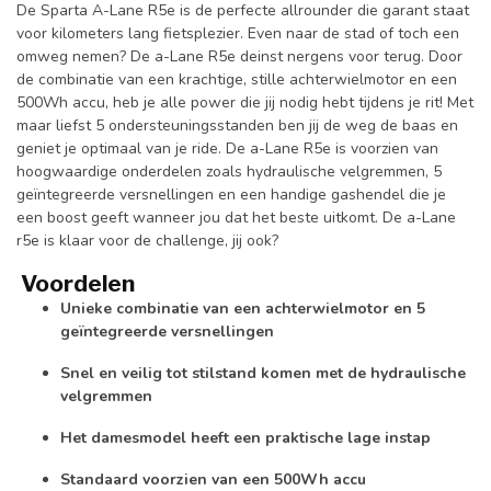
De Sparta A-Lane R5e is de perfecte allrounder die garant staat
voor kilometers lang fietsplezier. Even naar de stad of toch een
omweg nemen? De a-Lane R5e deinst nergens voor terug. Door
de combinatie van een krachtige, stille achterwielmotor en een
500Wh accu, heb je alle power die jij nodig hebt tijdens je rit! Met
maar liefst 5 ondersteuningsstanden ben jij de weg de baas en
geniet je optimaal van je ride. De a-Lane R5e is voorzien van
hoogwaardige onderdelen zoals hydraulische velgremmen, 5
geïntegreerde versnellingen en een handige gashendel die je
een boost geeft wanneer jou dat het beste uitkomt. De a-Lane
r5e is klaar voor de challenge, jij ook?
Voordelen
Unieke combinatie van een achterwielmotor en 5
geïntegreerde versnellingen
Snel en veilig tot stilstand komen met de hydraulische
velgremmen
Het damesmodel heeft een praktische lage instap
Standaard voorzien van een 500Wh accu