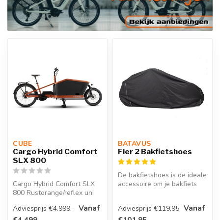
CUBE 
BATAVUS 
Cargo Hybrid Comfort
Fier 2 Bakfietshoes
SLX 800
De bakfietshoes is de ideale
Cargo Hybrid Comfort SLX
accessoire om je bakfiets
800 Rustorange/reflex uni
schoon en droog te stalle...
20 inch Oranje
Vanaf
Vanaf
Adviesprijs €4.999,-
Adviesprijs €119,95
€4.499,-
€101,95