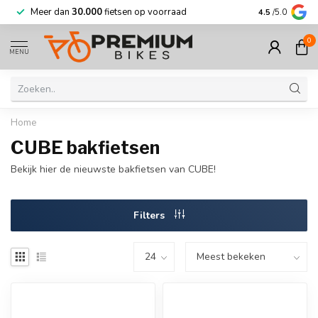
Meer dan
30.000
fietsen op voorraad
Korting tot w
4.5
/5.0
0
MENU
Home
CUBE bakfietsen
Bekijk hier de nieuwste bakfietsen van CUBE!
Filters