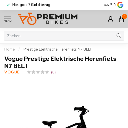
Niet goed?
Geld terug
Meer dan
30.
4.5
/5.0
0
MENU
Home
/
Prestige Elektrische Herenfiets N7 BELT
Vogue Prestige Elektrische Herenfiets
N7 BELT
VOGUE 
(0)