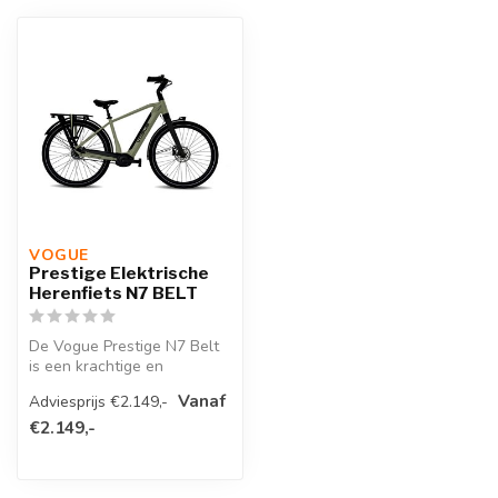
VOGUE 
Prestige Elektrische
Herenfiets N7 BELT
De Vogue Prestige N7 Belt
is een krachtige en
onderhoudsarme e-bike met
Vanaf
Adviesprijs €2.149,-
riemaand...
€2.149,-