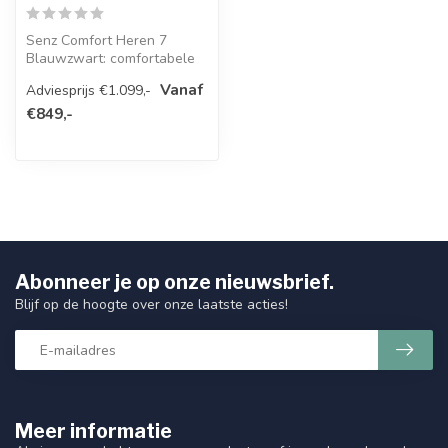
Senz Comfort Heren 7
Blauwzwart: comfortabele
stadsfiets met 7
Vanaf
Adviesprijs €1.099,-
versnellingen, li...
€849,-
Abonneer je op onze nieuwsbrief.
Blijf op de hoogte over onze laatste acties!
Meer informatie