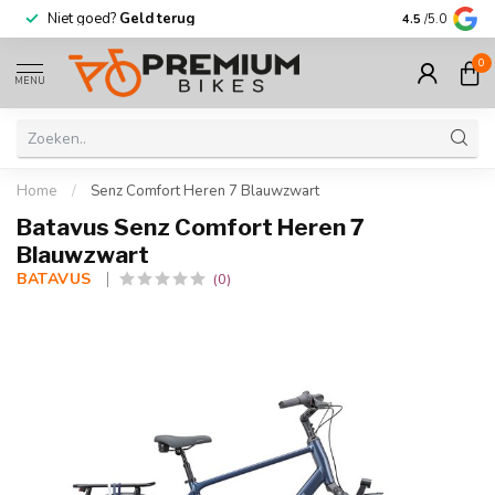
Geld terug
Meer dan
30.000
fietsen op voo
4.5
/5.0
0
MENU
Home
/
Senz Comfort Heren 7 Blauwzwart
Batavus Senz Comfort Heren 7
Blauwzwart
BATAVUS 
(0)