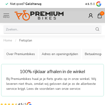
Niet goed?
Geld terug
Meer dan
30.
4.5
/5.0
0
MENU
Home
/
Fietsplan
Over Premiumbikes
Adres en openingstijden
Betaalmogeli
100% rijklaar afhalen in de winkel
Bij Premiumbikes haal je je fiets gratis op in onze winkel. Wij
leveren niet thuis, omdat wij geloven dat je zo de allerbeste
service krijgt. Lees de voordelen van onze service:
4.5
/ 5