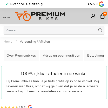
Niet goed?
Geld terug
Meer dan
30.
4.5
/5.0
0
MENU
Home
/
Verzending / Afhalen
Over Premiumbikes
Adres en openingstijden
Betaalmogeli
100% rijklaar afhalen in de winkel
Bij Premiumbikes haal je je fiets gratis op in onze winkel. Wij
leveren niet thuis, omdat wij geloven dat je zo de allerbeste
service krijgt. Lees de voordelen van onze service:
4.5
/ 5