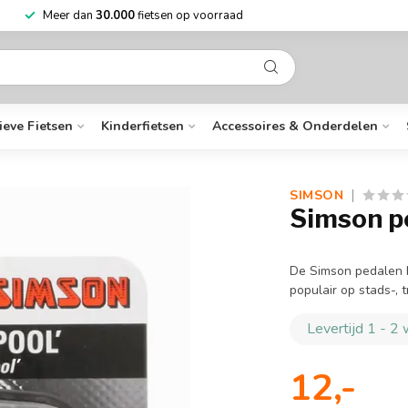
Niet goed?
Geld terug
Mee
ieve Fietsen
Kinderfietsen
Accessoires & Onderdelen
SIMSON
Simson p
De Simson pedalen M
populair op stads-, 
Levertijd 1 - 2
12,-