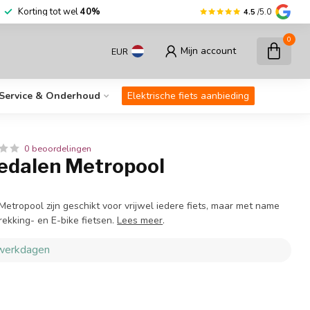
r dan
30.000
fietsen op voorraad
Korting
4.5
/5.0
0
Mijn account
EUR
Service & Onderhoud
Elektrische fiets aanbieding
0 beoordelingen
edalen Metropool
etropool zijn geschikt voor vrijwel iedere fiets, maar met name
trekking- en E-bike fietsen.
Lees meer
.
 werkdagen