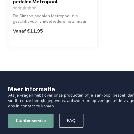
pedalen Metropool
De Simson pedalen Metropool zijn
geschikt voor vrijwel iedere fiets, maar
met na...
Vanaf €11,95
Meer informatie
Als je vragen hebt over onze producten of je aankoop, bezoek dan
vindt u onze bedrijfsgegevens, antwoorden op veelgestelde vrag
ons in contact te komen.
Klantenservice
FAQ