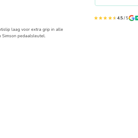
4.5
/ 5
islip laag voor extra grip in alle
 Simson pedaalsleutel.