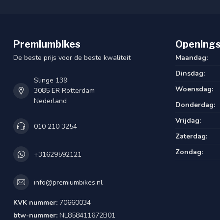
Premiumbikes
Openings
De beste prijs voor de beste kwaliteit
Maandag:
Dinsdag:
Slinge 139
Woensdag:
3085 ER Rotterdam
Nederland
Donderdag:
Vrijdag:
010 210 3254
Zaterdag:
Zondag:
+31629592121
info@premiumbikes.nl
KVK nummer:
70660034
btw-nummer:
NL858411672B01