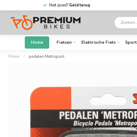
6 dagen
per week open
Home
Fietsen
Elektrische Fiets
Sport
Home
/
pedalen Metropool