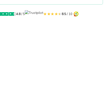
4.8
/ 5
8.5
/ 10