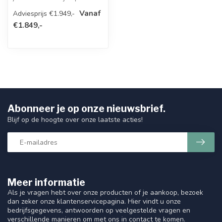
bent naar een krachtige en
Vanaf
Adviesprijs €1.949,-
b...
€1.849,-
Abonneer je op onze nieuwsbrief.
Blijf op de hoogte over onze laatste acties!
Meer informatie
Als je vragen hebt over onze producten of je aankoop, bezoek
dan zeker onze klantenservicepagina. Hier vindt u onze
bedrijfsgegevens, antwoorden op veelgestelde vragen en
verschillende manieren om met ons in contact te komen.