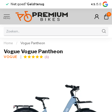
Niet goed?
Geld terug
Meer dan
30.
4.5
/5.0
0
MENU
Home
/
Vogue Pantheon
Vogue Vogue Pantheon
VOGUE 
(1)