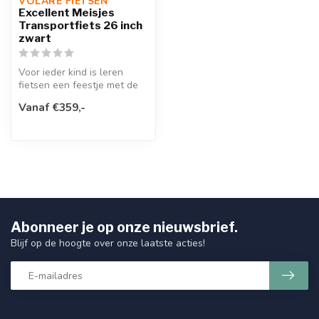
VOLARE FIETSEN
Excellent Meisjes
Transportfiets 26 inch
zwart
Voor ieder kind is leren
fietsen een feestje met de
Volare Excellent 26 inch
Vanaf €359,-
kin...
Abonneer je op onze nieuwsbrief.
Blijf op de hoogte over onze laatste acties!