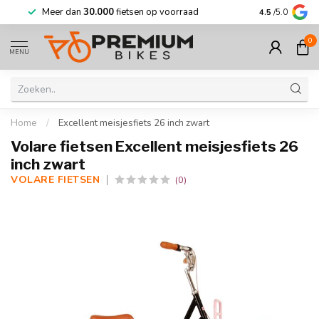
Meer dan
30.000
fietsen op voorraad
Korting tot w
4.5
/5.0
0
MENU
Home
/
Excellent meisjesfiets 26 inch zwart
Volare fietsen Excellent meisjesfiets 26
inch zwart
VOLARE FIETSEN
(0)