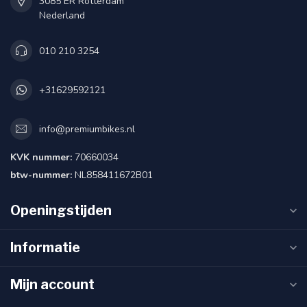
3085 ER Rotterdam
Nederland
010 210 3254
+31629592121
info@premiumbikes.nl
KVK nummer:
70660034
btw-nummer:
NL858411672B01
Openingstijden
Informatie
Mijn account