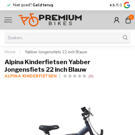
Niet goed?
Geld terug
Meer dan
30.
4.5
/5.0
0
MENU
Home
/
Yabber Jongensfiets 22 inch Blauw
Alpina Kinderfietsen Yabber
Jongensfiets 22 inch Blauw
ALPINA KINDERFIETSEN
(0)