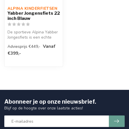
ALPINA KINDERFIETSEN
Yabber Jongensfiets 22
inch Blauw
De sportieve Alpina Yabber
Jongesfiets is een echte
alleskunner: perfect voor
Vanaf
Adviesprijs €449,-
op...
€399,-
Abonneer je op onze nieuwsbrief.
Blijf op de hoogte over onze laatste acties!