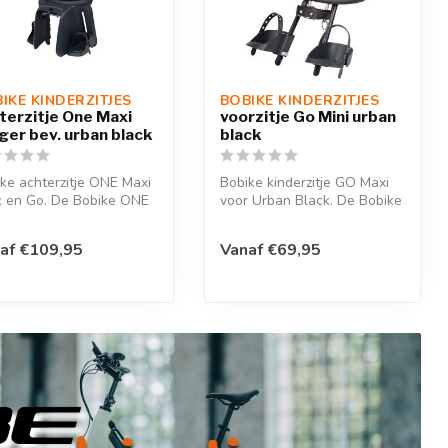
IKE KINDERZITJES
BOBIKE KINDERZITJES
terzitje One Maxi
voorzitje Go Mini urban
ger bev. urban black
black
ke achterzitje ONE Maxi
Bobike kinderzitje GO Maxi
k en Go. De Bobike ONE
voor Urban Black. De Bobike
en volledig nieuw k...
GO is een volledig nieuw ...
af €109,95
Vanaf €69,95