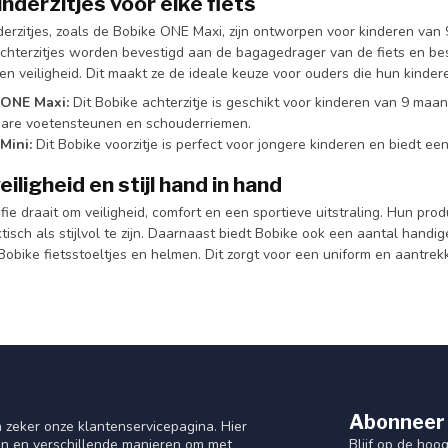
nderzitjes voor elke fiets
derzitjes, zoals de Bobike ONE Maxi, zijn ontworpen voor kinderen va
chterzitjes worden bevestigd aan de bagagedrager van de fiets en b
en veiligheid. Dit maakt ze de ideale keuze voor ouders die hun kinder
 ONE Maxi:
Dit Bobike achterzitje is geschikt voor kinderen van 9 maand
bare voetensteunen en schouderriemen.
Mini:
Dit Bobike voorzitje is perfect voor jongere kinderen en biedt ee
eiligheid en stijl hand in hand
ofie draait om veiligheid, comfort en een sportieve uitstraling. Hun prod
isch als stijlvol te zijn. Daarnaast biedt Bobike ook een aantal handi
Bobike fietsstoeltjes en helmen. Dit zorgt voor een uniform en aantrekke
Abonneer 
 zeker onze klantenservicepagina. Hier
Blijf op de hoo
en en verschillende manieren om met