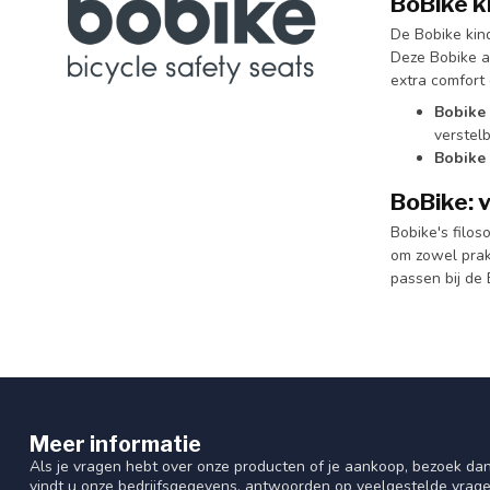
BoBike ki
De Bobike kin
Deze Bobike a
extra comfort 
Bobike
verstel
Bobike 
BoBike: v
Bobike's filos
om zowel prakt
passen bij de 
Meer informatie
Als je vragen hebt over onze producten of je aankoop, bezoek dan
vindt u onze bedrijfsgegevens, antwoorden op veelgestelde vrag