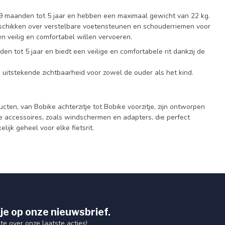
n 9 maanden tot 5 jaar en hebben een maximaal gewicht van 22 kg.
eschikken over verstelbare voetensteunen en schouderriemen voor
en veilig en comfortabel willen vervoeren.
en tot 5 jaar en biedt een veilige en comfortabele rit dankzij de
n uitstekende zichtbaarheid voor zowel de ouder als het kind.
ucten, van Bobike achterzitje tot Bobike voorzitje, zijn ontworpen
ge accessoires, zoals windschermen en adapters, die perfect
lijk geheel voor elke fietsrit.
je op onze nieuwsbrief.
gte over onze laatste acties!