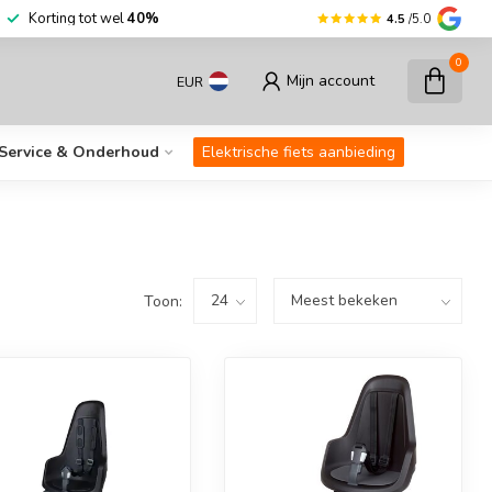
0
fietsen op voorraad
Korting tot wel
40%
4.5
/5.0
0
Mijn account
EUR
Service & Onderhoud
Elektrische fiets aanbieding
Toon: