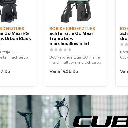
INDERZITJES
BOBIKE KINDERZITJES
BOB
je Go Maxi RS
achterzitje Go Maxi
ach
v. Urban Black
frame bev.
dra
marshmallow mint
erzitje GO
Bobi
ystem, achterop
Bobike kinderzitje GO frame
Clic
t slaapstand, een
marshmallow mint, achterop
is e
de fiets, geschikt voor k...
17,95
Vanaf €96,95
Van