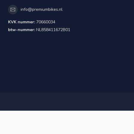
info@premiumbikes.nl
KVK nummer:
70660034
btw-nummer:
NL858411672B01