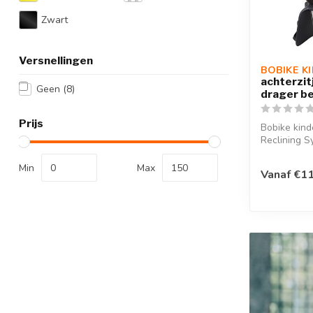
Zwart
Versnellingen
BOBIKE K
achterzit
Geen
(8)
drager be
Prijs
Bobike kind
Reclining S
de fiets me
in...
Min
Max
Vanaf €1