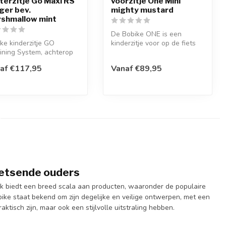
terzitje Go Maxi RS
voorzitje One Mini
ger bev.
mighty mustard
shmallow mint
De Bobike ONE is een
ke kinderzitje GO
kinderzitje voor op de fiets
ining System, achterop
met een modern, slank,
iets met slaapstand, een
Nederla...
af €117,95
Vanaf €89,95
 fietsende ouders
erk biedt een breed scala aan producten, waaronder de populaire
bike staat bekend om zijn degelijke en veilige ontwerpen, met een
tisch zijn, maar ook een stijlvolle uitstraling hebben.