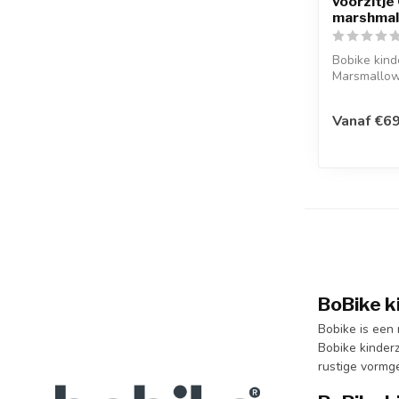
voorzitje
marshmal
Bobike kind
Marsmallow
GO is een vo
Vanaf €6
BoBike ki
Bobike is een 
Bobike kinderz
rustige vormge