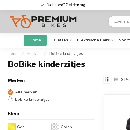
6 dagen
per week open
Home
Fietsen
Elektrische Fiets
Sport
Home
/
Merken
/
BoBike kinderzitjes
BoBike kinderzitjes
8
Pro
Merken
Alle merken
BoBike kinderzitjes
Kleur
Geel
Groen