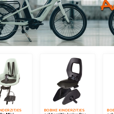
INDERZITJES
BOBIKE KINDERZITJES
BOB