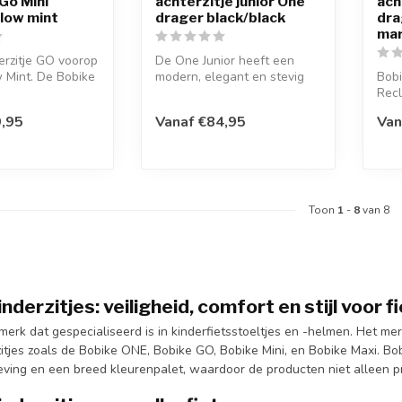
 Go Mini
achterzitje junior One
ach
low mint
drager black/black
dra
mar
erzitje GO voorop
De One Junior heeft een
 Mint. De Bobike
modern, elegant en stevig
Bobi
lledig nieuw...
ontwerp dat geschikt is voor
Recl
e...
de f
9,95
Vanaf €84,95
Van
in...
Toon
1
-
8
van 8
nderzitjes: veiligheid, comfort en stijl voor
merk dat gespecialiseerd is in kinderfietsstoeltjes en -helmen. Het m
itjes zoals de Bobike ONE, Bobike GO, Bobike Mini, en Bobike Maxi. Bo
ving en een breed kleurenpalet, waardoor de producten niet alleen prak