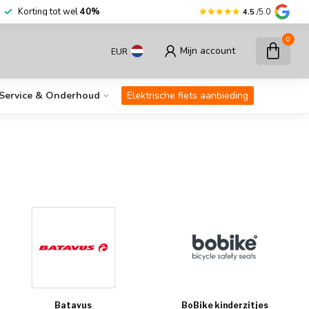
Korting tot wel
40%
4.5
/5.0
0
Mijn account
EUR
Service & Onderhoud
Elektrische fiets aanbieding
Batavus
BoBike kinderzitjes