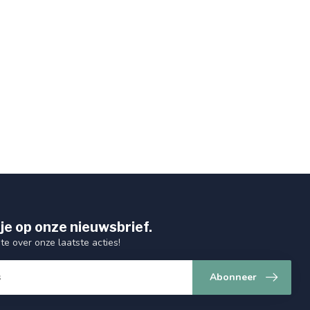
je op onze nieuwsbrief.
gte over onze laatste acties!
Abonneer