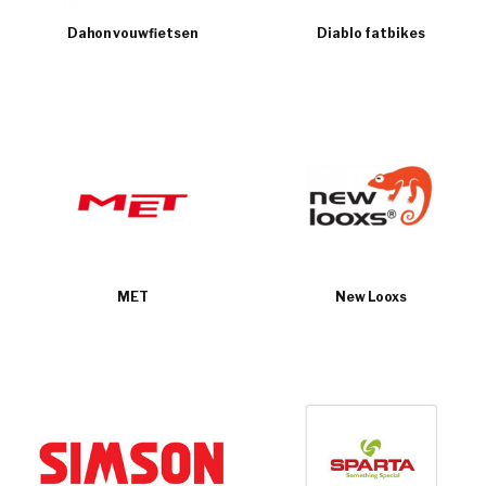
Dahon vouwfietsen
Diablo fatbikes
MET
New Looxs