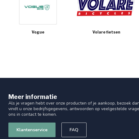
Vogue
Volare fietsen
Meer informatie
Als je vragen hebt over onze producten of je aankoop, bezoek dan
vindt u onze bedrijfsgegevens, antwoorden op veelgestelde vrag
ons in contact te komen.
Klantenservice
FAQ