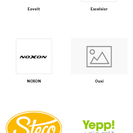
Eovolt
Excelsior
NOXON
Ouxi