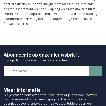
naar praktische en aantrekkelijke fietsaccessoires. Met hun
diverse assortiment en nadruk op stijl en functionaliteit, blijft
Urban Proof een populaire keuze voor fietsers die hun stedelijke
avonturen willen verrijken met hoogwaardige en modieuze
fietsaccessoires.
Abonneer je op onze nieuwsbrief.
Blijf op de hoogte over onze laatste acties!
Meer informatie
Als je vragen hebt over onze producten of je aankoop, bezoek
dan zeker onze klantenservicepagina. Hier vindt u onze
bedrijfsgegevens, antwoorden op veelgestelde vragen en