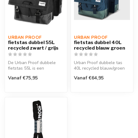
URBAN PROOF
URBAN PROOF
fietstas dubbel 55L
fietstas dubbel 40L
recycled zwart / grijs
recycled blauw groen
De Urban Proof dubbele
Urban Proof dubbele tas
fietstas 55L is een
40L recycled blauw/groen
duurzame tas gemaakt van
Onze dubbele fietstas is
Vanaf €75,95
Vanaf €64,95
gerecycled P...
een st...