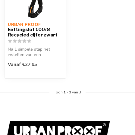
URBAN PROOF
kettingslot 100/8
Recycled cijfer zwart
Na 1 simpele stap het
instellen van een
persoonlijke code op jouw
Vanaf €27,95
kettingslot, h...
Toon
1
-
3
van 3