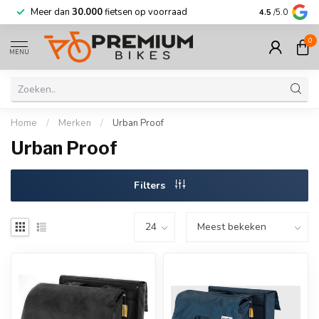
Meer dan
30.000
fietsen op voorraad
Korting tot w
4.5
/5.0
0
MENU
Home
/
Merken
/
Urban Proof
Urban Proof
Filters