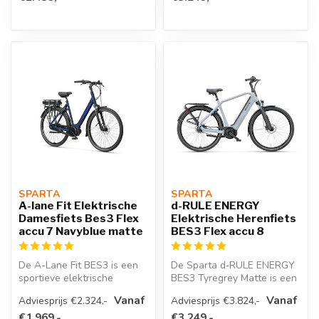
SPARTA 
SPARTA 
A-lane Fit Elektrische
d-RULE ENERGY
Damesfiets Bes3 Flex
Elektrische Herenfiets
accu 7 Navyblue matte
BES3 Flex accu 8
De A-Lane Fit BES3 is een
De Sparta d‑RULE ENERGY
sportieve elektrische
BES3 Tyregrey Matte is een
damesfiets met Bosch
stijlvolle en krachtige e-bik...
Vanaf
Vanaf
Adviesprijs €2.324,-
Adviesprijs €3.824,-
Smart Syste...
€1.969,-
€3.249,-