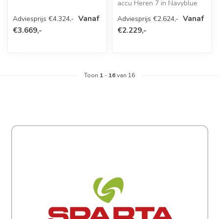
e-bike in Black Metallic
accu Heren 7 in Navyblue
Matt...
matte is een stijlvolle, bet...
Vanaf
Vanaf
Adviesprijs €4.324,-
Adviesprijs €2.624,-
€3.669,-
€2.229,-
Toon
1
-
16
van 16