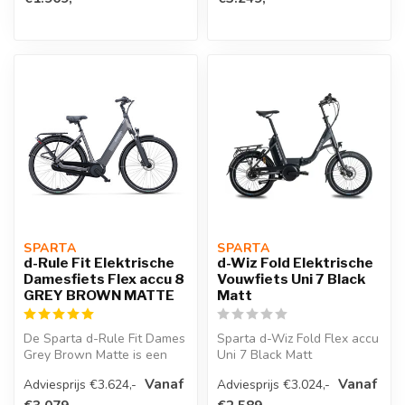
SPARTA 
SPARTA 
d-Rule Fit Elektrische
d-Wiz Fold Elektrische
Damesfiets Flex accu 8
Vouwfiets Uni 7 Black
GREY BROWN MATTE
Matt
De Sparta d-Rule Fit Dames
Sparta d-Wiz Fold Flex accu
Grey Brown Matte is een
Uni 7 Black Matt
stijlvolle e-bike met Bosch
Vanaf
Vanaf
Adviesprijs €3.624,-
Adviesprijs €3.024,-
A...