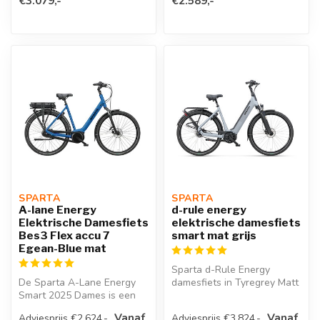
€3.079,-
€2.589,-
SPARTA 
SPARTA 
A-lane Energy
d-rule energy
Elektrische Damesfiets
elektrische damesfiets
Bes3 Flex accu 7
smart mat grijs
Egean-Blue mat
Sparta d-Rule Energy
De Sparta A-Lane Energy
damesfiets in Tyregrey Matt
Smart 2025 Dames is een
met Bosch BES3 Active Line
moderne en comfortabele
Plus...
Vanaf
Vanaf
Adviesprijs €2.624,-
Adviesprijs €3.824,-