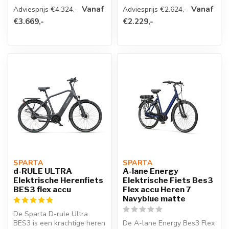
Line S...
met Bosch Active Line
Vanaf
Vanaf
Adviesprijs €4.324,-
Adviesprijs €2.624,-
midd...
€3.669,-
€2.229,-
SPARTA 
SPARTA 
d-RULE ULTRA
A-lane Energy
Elektrische Herenfiets
Elektrische Fiets Bes3
BES3 flex accu
Flex accu Heren 7
Navyblue matte
De Sparta D-rule Ultra
BES3 is een krachtige heren
De A-lane Energy Bes3 Flex