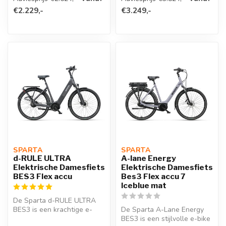
e-bike m...
€2.229,-
€3.249,-
SPARTA 
SPARTA 
d-RULE ULTRA
A-lane Energy
Elektrische Damesfiets
Elektrische Damesfiets
BES3 Flex accu
Bes3 Flex accu 7
Iceblue mat
De Sparta d-RULE ULTRA
BES3 is een krachtige e-
De Sparta A-Lane Energy
bike met Bosch Performance
BES3 is een stijlvolle e-bike