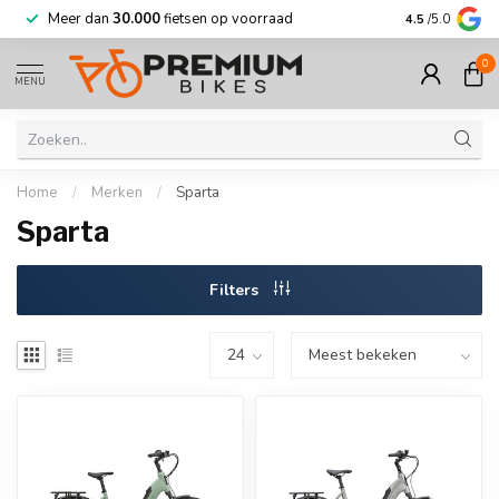
Meer dan
30.000
fietsen op voorraad
Korting tot w
4.5
/5.0
0
MENU
Home
/
Merken
/
Sparta
Sparta
Filters