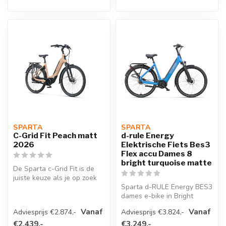
SPARTA 
SPARTA 
C-Grid Fit Peach matt
d-rule Energy
2026
Elektrische Fiets Bes3
Flex accu Dames 8
bright turquoise matte
De Sparta c-Grid Fit is de
juiste keuze als je op zoek
bent naar een elegante en...
Sparta d-RULE Energy BES3
dames e-bike in Bright
Turquoise Matte met Bosch
Vanaf
Vanaf
Adviesprijs €2.874,-
Adviesprijs €3.824,-
Perfo...
€2.439,-
€3.249,-