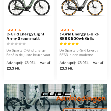
SPARTA 
SPARTA 
C-Grid Energy Light
c-Grid Energy E-Bike
Army Green matt
BES3 500wh Grijs
De Sparta C-Grid Energy
De Sparta c-Grid Energy
Bes3 is de juiste keuze voor
BES3 is een moderne
wie op zoek is naar een
elektrische stadsfiets met
Vanaf
Vanaf
Adviesprijs €3.074,-
Adviesprijs €3.074,-
bet...
sportieve...
€2.299,-
€2.299,-