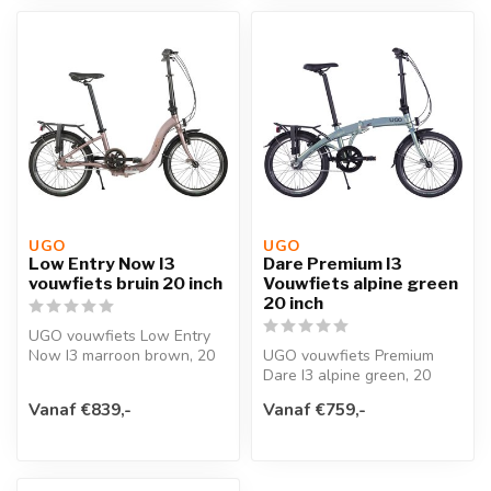
UGO
UGO
Low Entry Now I3
Dare Premium I3
vouwfiets bruin 20 inch
Vouwfiets alpine green
20 inch
UGO vouwfiets Low Entry
Now I3 marroon brown, 20
UGO vouwfiets Premium
inch opgevouwen maat H67
Dare I3 alpine green, 20
x L81 ...
inch opgevouwen maat H64
Vanaf €839,-
Vanaf €759,-
x L76 x ...