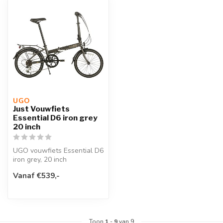
UGO
Just Vouwfiets
Essential D6 iron grey
20 inch
UGO vouwfiets Essential D6
iron grey, 20 inch
opgevouwen maat H64 x
Vanaf €539,-
L76 x W35 cm...
Toon
1
-
9
van 9