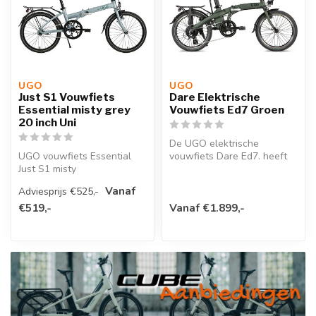
UGO
UGO
Just S1 Vouwfiets
Dare Elektrische
Essential misty grey
Vouwfiets Ed7 Groen
20 inch Uni
De UGO elektrische
UGO vouwfiets Essential
vouwfiets Dare Ed7. heeft
Just S1 misty
een eigenzinnig en sportief
grey,opgevouwen maat H64
vormgeg...
Vanaf
Adviesprijs €525,-
x L76 x W35 cm, g...
€519,-
Vanaf €1.899,-