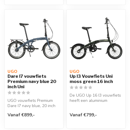
UGO
UGO
Dare I7 vouwfiets
Up I3 Vouwfiets Uni
Premium navy blue 20
moss green 16 inch
inch Uni
De UGO Up 16 I3 vouwfiets
UGO vouwfiets Premium
heeft een aluminium
Dare I7 navy blue, 20 inch
framebuis met gladde
opgevouwen maat H64 x
lasnaden en ...
Vanaf €899,-
Vanaf €799,-
L76 x W35...