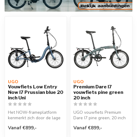
UGO
UGO
Vouwfiets Low Entry
Premium Dare I7
Now I7 Prussian blue 20
vouwfiets pine green
inch Uni
20 inch
Het NOW-frameplatform
UGO vouwfiets Premium
kenmerkt zich door de lage
Dare I7 pine green, 20 inch
instap. De geometrie van
opgevouwen maat H64 x
Vanaf €899,-
Vanaf €899,-
het fr...
L76 x W3...