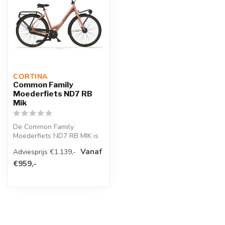
CORTINA 
Common Family
Moederfiets ND7 RB
Mik
De Common Family
Moederfiets ND7 RB MIK is
ontworpen voor ouders die
Vanaf
Adviesprijs €1.139,-
comfort, st...
€959,-