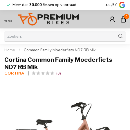
Meer dan
30.000
fietsen op voorraad
Korting tot w
4.5
/5.0
0
MENU
Home
/
Common Family Moederfiets ND7 RB Mik
Cortina Common Family Moederfiets
ND7 RB Mik
CORTINA 
(0)