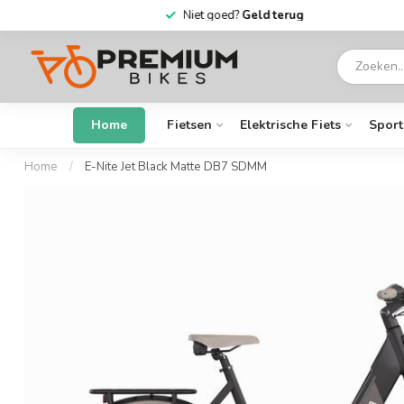
6 dagen
per week open
Home
Fietsen
Elektrische Fiets
Sport
Home
/
E-Nite Jet Black Matte DB7 SDMM