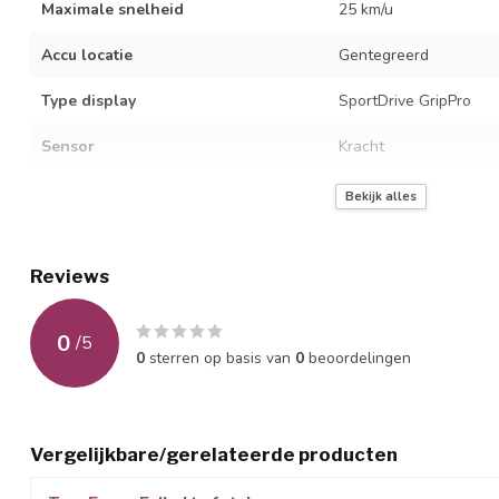
Maximale snelheid
25 km/u
Accu locatie
Gentegreerd
Type display
SportDrive GripPro
Sensor
Kracht
Gewicht standaard accu
3.10
Bekijk alles
Type motor
Cortina SportDrive mi
Reviews
Positie motor
Midden
Ondersteuningsstanden
4 + walk assist
0
/
5
0
sterren op basis van
0
beoordelingen
Meeloopfunctie
True
Display functies
Accuvulling, Dagafstan
Snelheid, Weergave on
Vergelijkbare/gerelateerde producten
Loophulp