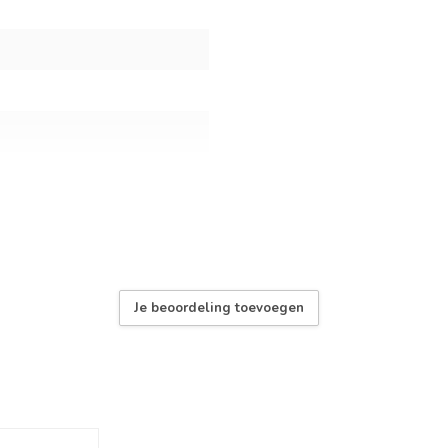
ddenmotor
Je beoordeling toevoegen
d, Bediening verlichting,
dersteuning, Totale afstand,