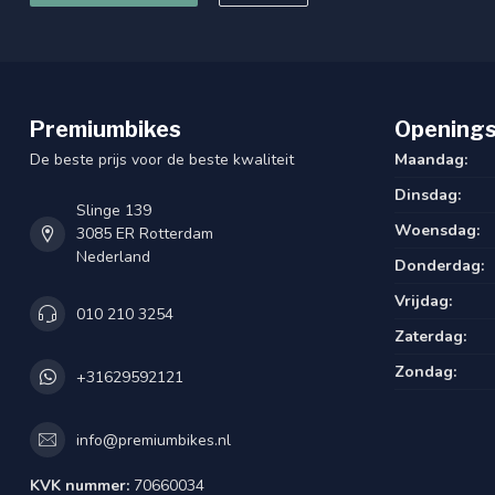
Gewicht
27
Framemateriaal
Aluminium
Framehoogtes
50, 57
Premiumbikes
Openings
Framehoogte
50 Cm / 57 Cm
De beste prijs voor de beste kwaliteit
Maandag:
Dinsdag:
E-Bike
True
Slinge 139
Woensdag:
3085 ER Rotterdam
Bel
True
Nederland
Donderdag:
Bagagedrager
Achter
Vrijdag:
010 210 3254
Zaterdag:
Aantal versnellingen
7
Zondag:
+31629592121
Verlichting achter
Spanninga Pling powe
Zadelpen
Vast
info@premiumbikes.nl
Zadel
Selle Royal Essenza 
KVK nummer:
70660034