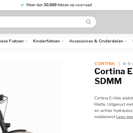
Niet goed?
Geld terug
Mee
ieve Fietsen
Kinderfietsen
Accessoires & Onderdelen
CORTINA 
Cortina E
SDMM
Cortina E-Nite elekt
Matte. Uitgerust me
en achter hydraulis
middenmot
Lees me