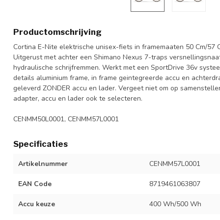
Productomschrijving
Cortina E-Nite elektrische unisex-fiets in framemaaten 50 Cm/57 C
Uitgerust met achter een Shimano Nexus 7-traps versnellingsnaa
hydraulische schrijfremmen. Werkt met een SportDrive 36v syst
details aluminium frame, in frame geintegreerde accu en achterd
geleverd ZONDER accu en lader. Vergeet niet om op samenstelle
adapter, accu en lader ook te selecteren.
CENMM50L0001, CENMM57L0001
Specificaties
Artikelnummer
CENMM57L0001
EAN Code
8719461063807
Accu keuze
400 Wh/500 Wh