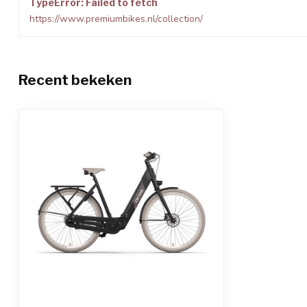
TypeError: Failed to fetch
Accu keuzemogelijkheid
True
https://www.premiumbikes.nl/collection/
Accessoire bevestigingssysteem
MIK-HD
Gewicht (excl accu)
24
Recent bekeken
Vermogen
250
Doelgroep
Unisex
Model
Geen
Motorkracht
90
Kliksysteemdrager achter
True
Framemodel
Laag
Elektrisch systeem
SportDrive 36v DT mi
Kliksysteemdrager voor
False