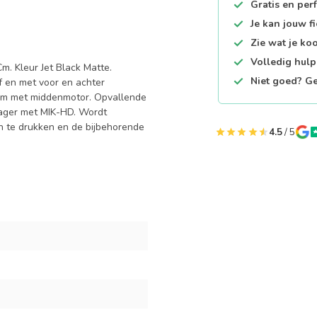
Gratis en per
Je kan jouw f
Zie wat je ko
Volledig hul
m. Kleur Jet Black Matte.
Niet goed? Ge
f en met voor en achter
eem met middenmotor. Opvallende
rager met MIK-HD. Wordt
n te drukken en de bijbehorende
4.5
/ 5