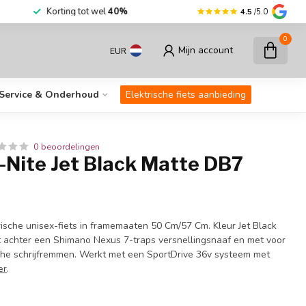
r dan
30.000
fietsen op voorraad
Korting
4.5
/5.0
0
Mijn account
EUR
Service & Onderhoud
Elektrische fiets aanbieding
0 beoordelingen
-Nite Jet Black Matte DB7
rische unisex-fiets in framemaaten 50 Cm/57 Cm. Kleur Jet Black
t achter een Shimano Nexus 7-traps versnellingsnaaf en met voor
che schrijfremmen. Werkt met een SportDrive 36v systeem met
er
.