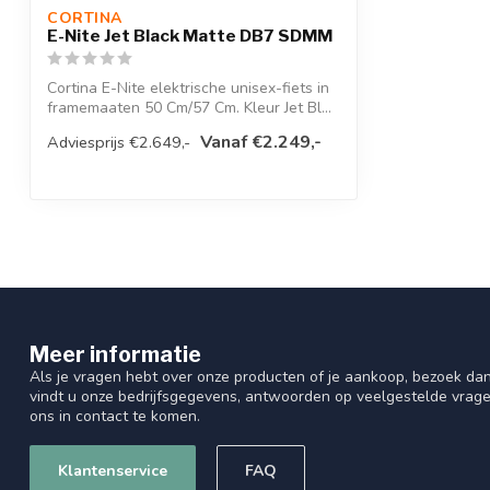
Bandenmaat
28 x 2.00
CORTINA 
E-Nite Jet Black Matte DB7 SDMM
Handvatten
Cortina Dakar
Cortina E-Nite elektrische unisex-fiets in
Remtype
Hydraulische schijfre
framemaaten 50 Cm/57 Cm. Kleur Jet Bl...
Vanaf €2.249,-
Adviesprijs €2.649,-
Remsysteem
Dubbele handrem
Primaire basiskleur
Zwart
Modeljaar
2026
Merk versnellingssysteem
Shimano
Merk remsysteem voor
Shimano
Meer informatie
Merk
Cortina
Als je vragen hebt over onze producten of je aankoop, bezoek dan
vindt u onze bedrijfsgegevens, antwoorden op veelgestelde vrag
ons in contact te komen.
Kleur specifiek
Jett Black Matte
Standaard
Enkele standaard
Klantenservice
FAQ