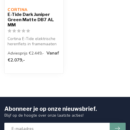
CORTINA 
E-Tide Dark Juniper
Green Matte DB7 AL
MM
Cortina E-Tide elektrische
herenfiets in framemaaten
57 Cm/61 Cm. Kleur Dark
Vanaf
Adviesprijs €2.449,-
Jun...
€2.079,-
Abonneer je op onze nieuwsbrief.
Blijf op de hoogte over onze laatste acties!