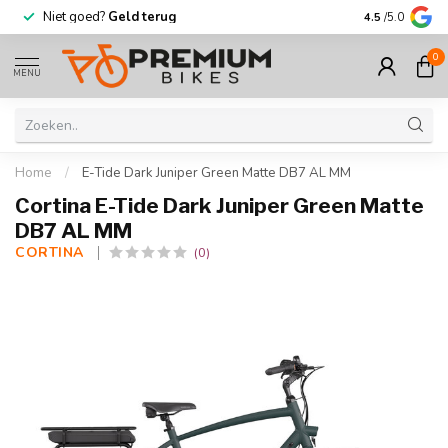
Niet goed?
Geld terug
Meer dan
30.
4.5
/5.0
0
MENU
Home
/
E-Tide Dark Juniper Green Matte DB7 AL MM
Cortina E-Tide Dark Juniper Green Matte
DB7 AL MM
CORTINA 
(0)