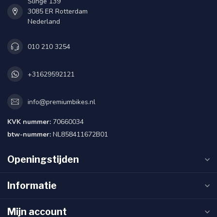
Slinge 139
3085 ER Rotterdam
Nederland
010 210 3254
+31629592121
info@premiumbikes.nl
KVK nummer:
70660034
btw-nummer:
NL858411672B01
Openingstijden
Informatie
Mijn account