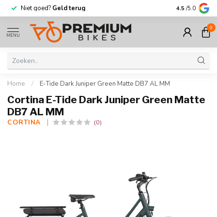
Niet goed?
Geld terug
Meer dan
30.
4.5
/5.0
0
MENU
Home
/
E-Tide Dark Juniper Green Matte DB7 AL MM
Cortina E-Tide Dark Juniper Green Matte
DB7 AL MM
CORTINA 
(0)