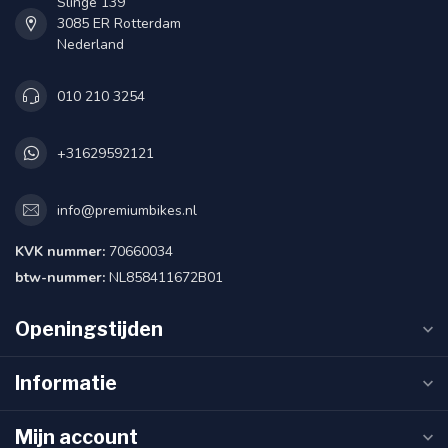
Slinge 139
3085 ER Rotterdam
Nederland
010 210 3254
+31629592121
info@premiumbikes.nl
KVK nummer:
70660034
btw-nummer:
NL858411672B01
Openingstijden
Informatie
Mijn account