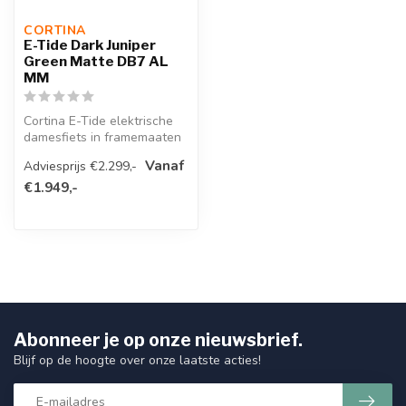
CORTINA 
E-Tide Dark Juniper
Green Matte DB7 AL
MM
Cortina E-Tide elektrische
damesfiets in framemaaten
50 Cm/53 Cm/57 Cm. Kleur
Vanaf
Adviesprijs €2.299,-
Da...
€1.949,-
Abonneer je op onze nieuwsbrief.
Blijf op de hoogte over onze laatste acties!