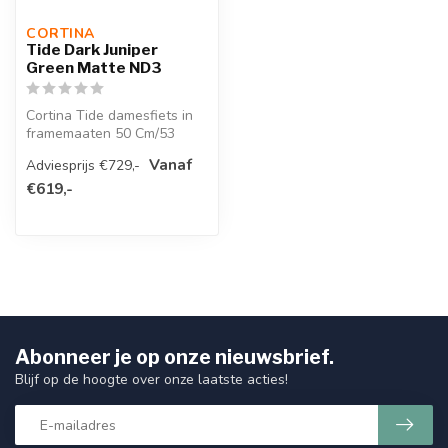
CORTINA 
Tide Dark Juniper
Green Matte ND3
Cortina Tide damesfiets in
framemaaten 50 Cm/53
Cm/57 Cm. Kleur Dark
Vanaf
Adviesprijs €729,-
Juniper Gre...
€619,-
Abonneer je op onze nieuwsbrief.
Blijf op de hoogte over onze laatste acties!