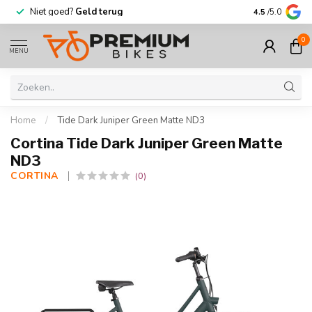
Niet goed?
Geld terug
Meer dan
30.
4.5
/5.0
0
MENU
Home
/
Tide Dark Juniper Green Matte ND3
Cortina Tide Dark Juniper Green Matte
ND3
CORTINA 
(0)