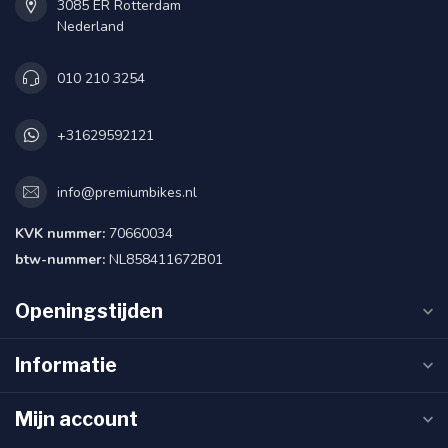
3085 ER Rotterdam
Nederland
010 210 3254
+31629592121
info@premiumbikes.nl
KVK nummer:
70660034
btw-nummer:
NL858411672B01
Openingstijden
Informatie
Mijn account